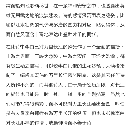
纯而热烈地歌颂盛世，在一派祥和安宁之中，也透露出英
雄无用武之地的淡淡悲哀。诗的感情深沉而表达稳妥，比
喻以江水壮阔的气势与盛唐的国力相对应，贴切得体，从
而自然又蕴含丰富地表达出盛世才子的惆怅。
在此诗中李白已对万里长江的风光作了一个全面的描绘：
上游之秀丽，三峡之急险，中游之宏阔，下游之浩瀚，都
有极生动之描写，可以说李白用他的生花妙笔，为读者绘
制了一幅极其宏伟的万里长江风光图卷。这是其它任何诗
人所作不到的。而其他诗人，由于局于经历所限，对长江
的描绘也只能是一时一处、一鳞一爪的个别描写，虽然他
们可能写得很精彩，而不可能对万里长江绘出全图。即使
是有人像李白那样有游万里长江的经历，但也未必像李白
对长江那样的钟情，或虽钟情而不善于诗。