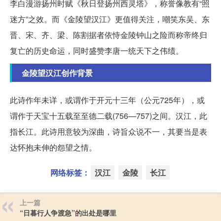
李白漫游扬州时赋《秋日登扬州西灵塔》，称誉像教有“照
迷方”之效。而《金陵望汉江》更值得关注，嘲笑东吴、东
晋、宋、齐、梁、陈割据者依恃金陵钟山之险而称帝终归
复亡的历史命运，同时盛赞李唐一统天下之伟绩。
金陵望汉江创作背景
此诗作年未详，或谓作于开元十三年（公元725年），或
谓作于天宝十五载至至德二载(756—757)之间。汉江，此
指长江。此诗用意较为深曲，诗旨众说不一，其要当是表
达怀抱未伸的怨望之情。
网络标签：
汉江
金陵
长江
上一篇
“日暮行人争渡急”的出处是哪里