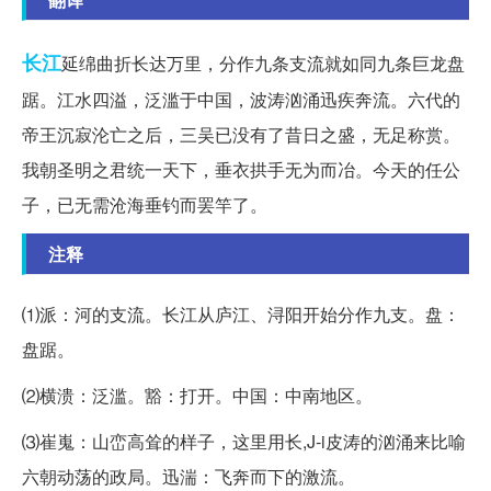
长江
延绵曲折长达万里，分作九条支流就如同九条巨龙盘
踞。江水四溢，泛滥于中国，波涛汹涌迅疾奔流。六代的
帝王沉寂沦亡之后，三吴已没有了昔日之盛，无足称赏。
我朝圣明之君统一天下，垂衣拱手无为而冶。今天的任公
子，已无需沧海垂钓而罢竿了。
注释
⑴派：河的支流。长江从庐江、浔阳开始分作九支。盘：
盘踞。
⑵横溃：泛滥。豁：打开。中国：中南地区。
⑶崔嵬：山峦高耸的样子，这里用长,J-i皮涛的汹涌来比喻
六朝动荡的政局。迅湍：飞奔而下的激流。