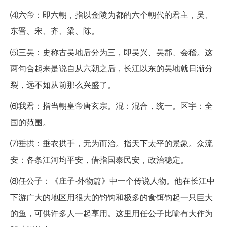
⑷六帝：即六朝，指以金陵为都的六个朝代的君主，吴、
东晋、宋、齐、梁、陈。
⑸三吴：史称古吴地后分为三，即吴兴、吴郡、会稽。这
两句合起来是说自从六朝之后，长江以东的吴地就日渐分
裂，远不如从前那么兴盛了。
⑹我君：指当朝皇帝唐玄宗。混：混合，统一。区宇：全
国的范围。
⑺垂拱：垂衣拱手，无为而治。指天下太平的景象。众流
安：各条江河均平安，借指国泰民安，政治稳定。
⑻任公子：《庄子·外物篇》中一个传说人物。他在长江中
下游广大的地区用很大的钓钩和极多的食饵钧起一只巨大
的鱼，可供许多人一起享用。这里用任公子比喻有大作为