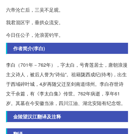
六帝沦亡后，三吴不足观。
我君混区宇，垂拱众流安。
今日任公子，沧浪罢钓竿。
作者简介(李白)
李白（701年－762年），字太白，号青莲居士，唐朝浪漫
主义诗人，被后人誉为“诗仙”。祖籍陇西成纪(待考)，出生
于西域碎叶城，4岁再随父迁至剑南道绵州。李白存世诗
文千余篇，有《李太白集》传世。762年病逝，享年61
岁。其墓在今安徽当涂，四川江油、湖北安陆有纪念馆。
金陵望汉江翻译及注释
翻译