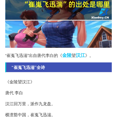
金陵
汉江
“崔嵬飞迅湍”出自唐代李白的《
望
》。
“崔嵬飞迅湍”全诗
《金陵望汉江》
唐代 李白
汉江回万里，派作九龙盘。
横溃豁中国，崔嵬飞迅湍。