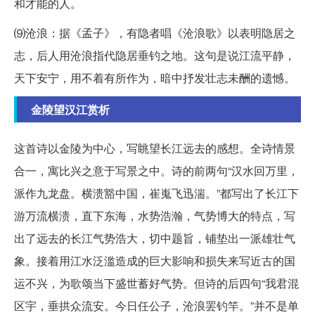
和才能的人。
⑼沧浪：据《孟子》，有隐者唱《沧浪歌》以表明隐居之
志，后人用沧浪指代隐居垂钓之地。这句是说江流平静，
天下安宁，用不着有所作为，暗中抒发壮志未酬的遗憾。
金陵望汉江赏析
这首诗以金陵为中心，写眺望长江远去的感想。全诗情景
合一，寓比兴之意于写景之中。诗的前两句“汉水回万里，
派作九龙盘。横溃豁中国，崔嵬飞迅湍。”都写出了长江下
游万流横溃，直下东海，水势浩瀚，气势博大的特点，写
出了远去的长江气势浩大，切中题旨，铺垫出一派雄壮气
象。接着用江水泛滥造成的巨大影响和损失来写近古的国
运不兴，为歌颂当下盛世蓄好气势。但诗的后四句“我君混
区宇，垂拱众流安。今日任公子，沧浪罢钓竿。”并不是单