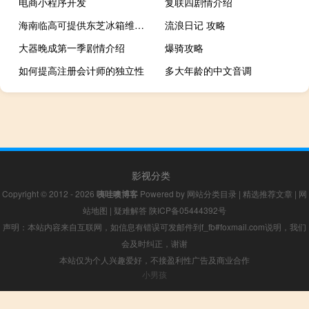
电商小程序开发
复联四剧情介绍
海南临高可提供东芝冰箱维修服务地址在哪
流浪日记 攻略
大器晚成第一季剧情介绍
爆骑攻略
如何提高注册会计师的独立性
多大年龄的中文音调
影视分类
Copyright © 2012 - 2026
咦哇噢博客
Powered by
网站分类目录
|
精选推荐文章
|
网
站地图
|
疑难解答
陕ICP备05444392号
声明：本站内容来自互联网，如信息有错误可发邮件到f_fb#foxmail.com说明，我们
会及时纠正，谢谢
本站仅为个人兴趣爱好，不接盈利性广告及商业合作
小男孩