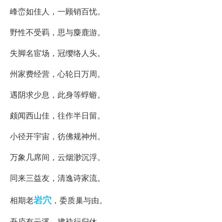
峰峦如佳人，一顾销百忧。
野性不受羁，思与麋鹿游。
失脚名宦场，冠缨络人头。
州家费经营，心轮日万周。
遇阴求少息，此身等蜉蝣。
颇闻西山佳，往作半日留。
小径开宇宙，彷佛规神州。
万象几席间，云烟渺沉浮。
同来三益友，清逸诗家流。
岩穴
相期老
，委质巢与由。
吾庐有云溪，拂袂行归休。