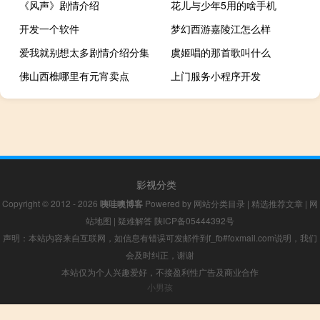
《风声》剧情介绍
花儿与少年5用的啥手机
开发一个软件
梦幻西游嘉陵江怎么样
爱我就别想太多剧情介绍分集
虞姬唱的那首歌叫什么
佛山西樵哪里有元宵卖点
上门服务小程序开发
影视分类
Copyright © 2012 - 2026
咦哇噢博客
Powered by
网站分类目录
|
精选推荐文章
|
网
站地图
|
疑难解答
陕ICP备05444392号
声明：本站内容来自互联网，如信息有错误可发邮件到f_fb#foxmail.com说明，我们
会及时纠正，谢谢
本站仅为个人兴趣爱好，不接盈利性广告及商业合作
小男孩