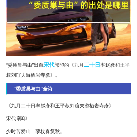
宋代
二十日
“委质巢与由”出自
郭印的《九月
率赵彥和王平
叔刘谊夫游栖岩寺彥》。
“委质巢与由”全诗
《九月二十日率赵彥和王平叔刘谊夫游栖岩寺彥》
宋代 郭印
少时苦爱山，藜杖春复秋。