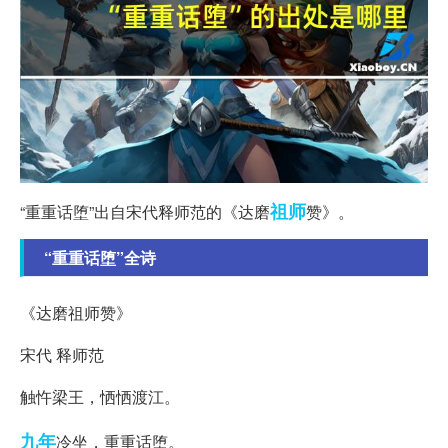
祖师
“重重话堕”出自宋代释师范的《达磨
赞》。
“重重话堕”全诗
《达磨祖师赞》
宋代 释师范
触忤梁王，恓恓渡江。
九年
冷坐，重重话堕。