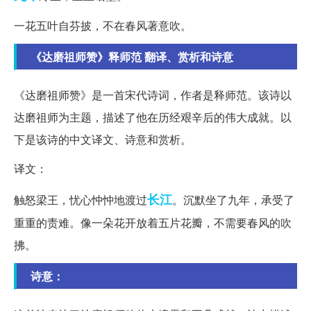
一花五叶自芬披，不在春风著意吹。
《达磨祖师赞》释师范 翻译、赏析和诗意
《达磨祖师赞》是一首宋代诗词，作者是释师范。该诗以
达磨祖师为主题，描述了他在历经艰辛后的伟大成就。以
下是该诗的中文译文、诗意和赏析。
译文：
长江
触怒梁王，忧心忡忡地渡过
。沉默坐了九年，承受了
重重的责难。像一朵花开放着五片花瓣，不需要春风的吹
拂。
诗意：