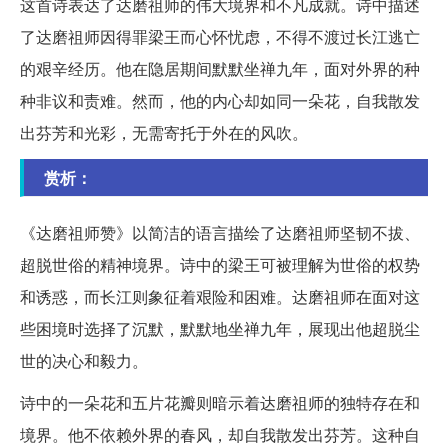
这首诗表达了达磨祖师的伟大境界和不凡成就。诗中描述
了达磨祖师因得罪梁王而心怀忧虑，不得不渡过长江逃亡
的艰辛经历。他在隐居期间默默坐禅九年，面对外界的种
种非议和责难。然而，他的内心却如同一朵花，自我散发
出芬芳和光彩，无需寄托于外在的风吹。
赏析：
《达磨祖师赞》以简洁的语言描绘了达磨祖师坚韧不拔、
超脱世俗的精神境界。诗中的梁王可被理解为世俗的权势
和诱惑，而长江则象征着艰险和困难。达磨祖师在面对这
些困境时选择了沉默，默默地坐禅九年，展现出他超脱尘
世的决心和毅力。
诗中的一朵花和五片花瓣则暗示着达磨祖师的独特存在和
境界。他不依赖外界的春风，却自我散发出芬芳。这种自