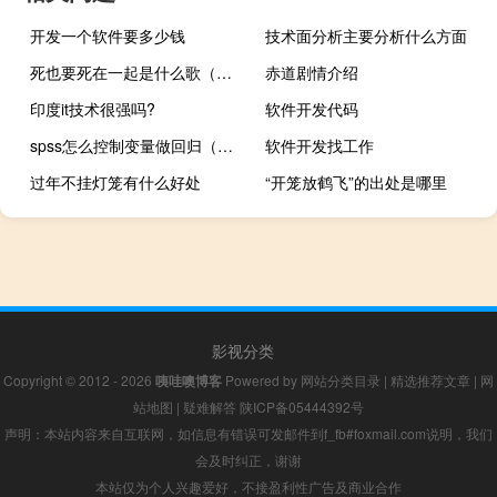
开发一个软件要多少钱
技术面分析主要分析什么方面
死也要死在一起是什么歌（死也在一起-游戏简介）
赤道剧情介绍
印度it技术很强吗?
软件开发代码
spss怎么控制变量做回归（怎么用spss进行回归分析控制变量）
软件开发找工作
过年不挂灯笼有什么好处
“开笼放鹤飞”的出处是哪里
影视分类
Copyright © 2012 - 2026
咦哇噢博客
Powered by
网站分类目录
|
精选推荐文章
|
网
站地图
|
疑难解答
陕ICP备05444392号
声明：本站内容来自互联网，如信息有错误可发邮件到f_fb#foxmail.com说明，我们
会及时纠正，谢谢
本站仅为个人兴趣爱好，不接盈利性广告及商业合作