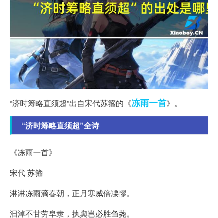
冻雨
一首
“济时筹略直须超”出自宋代苏籀的《
》。
“济时筹略直须超”全诗
《冻雨一首》
宋代 苏籀
淋淋冻雨滴春朝，正月寒威倍凓憀。
汩淖不甘劳皁隶，执舆岂必胜刍荛。