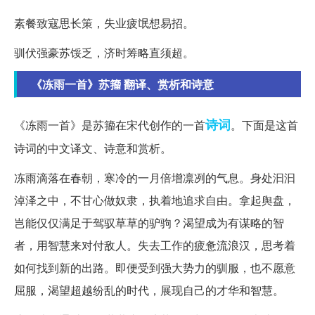
素餐致寇思长策，失业疲氓想易招。
驯伏强豪苏馁乏，济时筹略直须超。
《冻雨一首》苏籀 翻译、赏析和诗意
诗词
《冻雨一首》是苏籀在宋代创作的一首
。下面是这首
诗词的中文译文、诗意和赏析。
冻雨滴落在春朝，寒冷的一月倍增凛冽的气息。身处汩汩
淖泽之中，不甘心做奴隶，执着地追求自由。拿起舆盘，
岂能仅仅满足于驾驭草草的驴驹？渴望成为有谋略的智
者，用智慧来对付敌人。失去工作的疲惫流浪汉，思考着
如何找到新的出路。即便受到强大势力的驯服，也不愿意
屈服，渴望超越纷乱的时代，展现自己的才华和智慧。