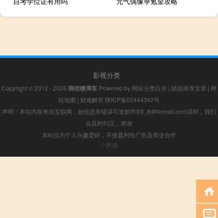
自考学位证有用吗
元气偶像季氪金攻略
影视分类
Copyright © 2012 - 2026
咦哇噢博客
Powered by
网站分类目录
|
精选推荐文章
|
网
站地图
|
疑难解答
陕ICP备05444392号
声明：本站内容来自互联网，如信息有错误可发邮件到f_fb#foxmail.com说明，我们
会及时纠正，谢谢
本站仅为个人兴趣爱好，不接盈利性广告及商业合作
小男孩