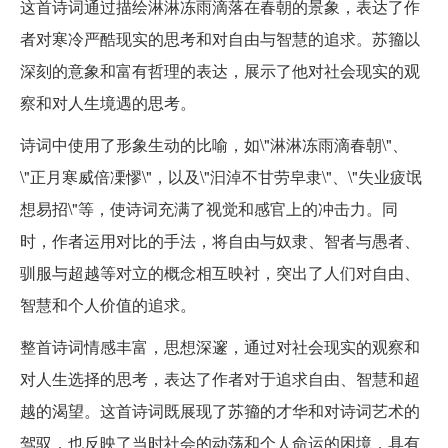
这首诗词通过描绘淋淋冻雨滴落在春朝的景象，表达了作
者对寒冷严酷现实的思考和对自由与智慧的追求。苏籀以
深刻的意象和富有哲理的表达，展示了他对社会现实的观
察和对人生境遇的思考。
诗词中使用了形象生动的比喻，如\"淋淋冻雨滴春朝\"、
\"正月寒威倍凓憀\"，以及\"汩淖不甘劳皁隶\"、\"失业疲氓
想易招\"等，使诗词充满了视觉和感官上的冲击力。同
时，作者运用对比的手法，将自由与奴隶、智者与愚者、
驯服与超越等对立的概念相互映衬，突出了人们对自由、
智慧和个人价值的追求。
整首诗词情感丰富，思想深邃，通过对社会现实的观察和
对人生选择的思考，表达了作者对于追求自由、智慧和超
越的渴望。这首诗词既展现了苏籀的才华和对诗词艺术的
驾驭，也反映了当时社会的动荡和个人命运的困境，具有