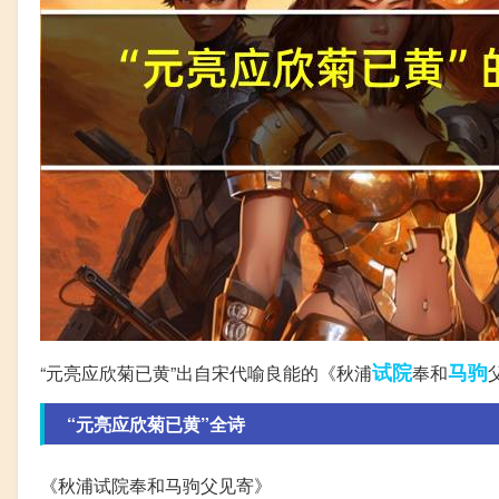
试院
马驹
“元亮应欣菊已黄”出自宋代喻良能的《秋浦
奉和
“元亮应欣菊已黄”全诗
《秋浦试院奉和马驹父见寄》