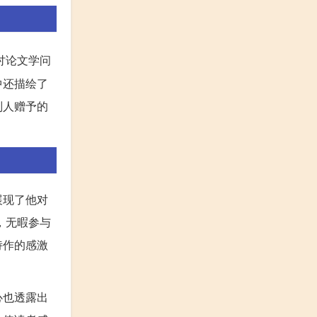
讨论文学问
中还描绘了
别人赠予的
展现了他对
，无暇参与
诗作的感激
心也透露出