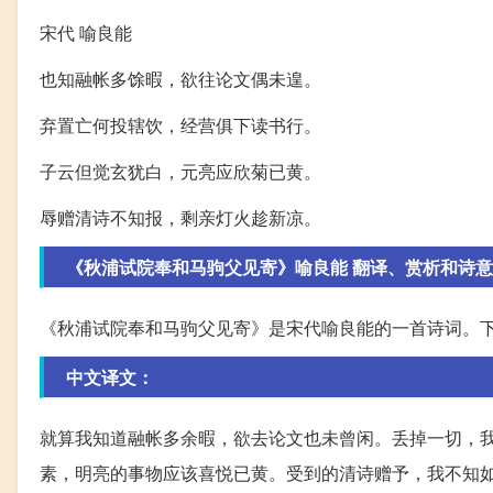
宋代 喻良能
也知融帐多馀暇，欲往论文偶未遑。
弃置亡何投辖饮，经营俱下读书行。
子云但觉玄犹白，元亮应欣菊已黄。
辱赠清诗不知报，剩亲灯火趁新凉。
《秋浦试院奉和马驹父见寄》喻良能 翻译、赏析和诗意
《秋浦试院奉和马驹父见寄》是宋代喻良能的一首诗词。
中文译文：
就算我知道融帐多余暇，欲去论文也未曾闲。丢掉一切，
素，明亮的事物应该喜悦已黄。受到的清诗赠予，我不知