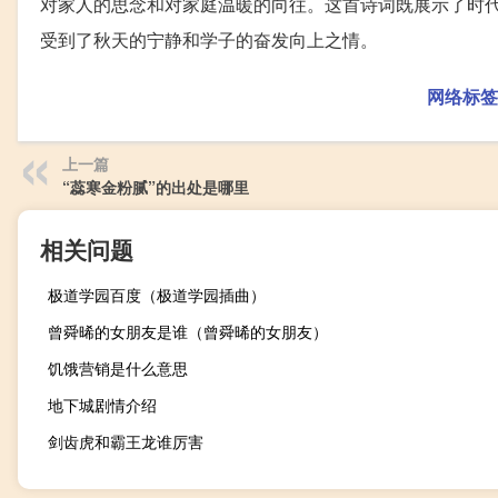
对家人的思念和对家庭温暖的向往。这首诗词既展示了时
受到了秋天的宁静和学子的奋发向上之情。
网络标签
上一篇
“蕊寒金粉腻”的出处是哪里
相关问题
极道学园百度（极道学园插曲）
曾舜晞的女朋友是谁（曾舜晞的女朋友）
饥饿营销是什么意思
地下城剧情介绍
剑齿虎和霸王龙谁厉害