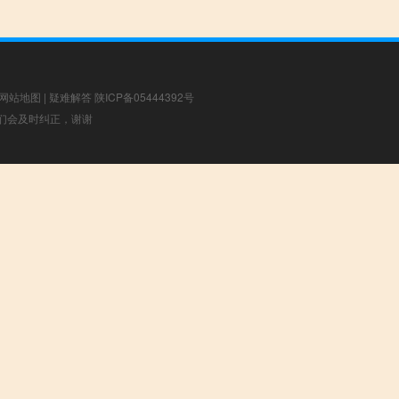
网站地图
|
疑难解答
陕ICP备05444392号
，我们会及时纠正，谢谢