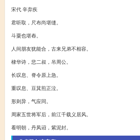
宋代 辛弃疾
君听取，尺布尚堪缝。
斗粟也堪舂。
人间朋友犹能合，古来兄弟不相容。
棣华诗，悲二叔，吊周公。
长叹息、脊令原上急。
重叹息、豆萁煎正泣。
形则异，气应同。
周家五世将军后，前江千载义居风。
看明朝，丹凤诏，紫泥封。