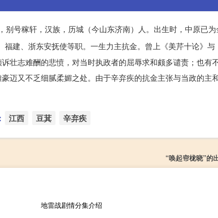
幼安，别号稼轩，汉族，历城（今山东济南）人。出生时，中原已
、福建、浙东安抚使等职。一生力主抗金。曾上《美芹十论》与
倾诉壮志难酬的悲愤，对当时执政者的屈辱求和颇多谴责；也有
雄豪迈又不乏细腻柔媚之处。由于辛弃疾的抗金主张与当政的主
：
江西
豆萁
辛弃疾
“唤起帘栊晓”的
地雷战剧情分集介绍