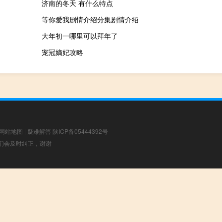
济南的冬天 有什么特点
等你爱我剧情介绍分集剧情介绍
大年初一哪里可以拜年了
宠冠嫡妃攻略
网站地图
|
疑难解答
陕ICP备05444392号
，我们会及时纠正，谢谢