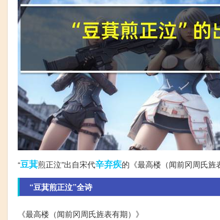
豆萁
辛弃疾
“
煎正泣”出自宋代
的《最高楼（闻前冈周氏旌
“豆萁煎正泣”全诗
《最高楼（闻前冈周氏旌表有期）》