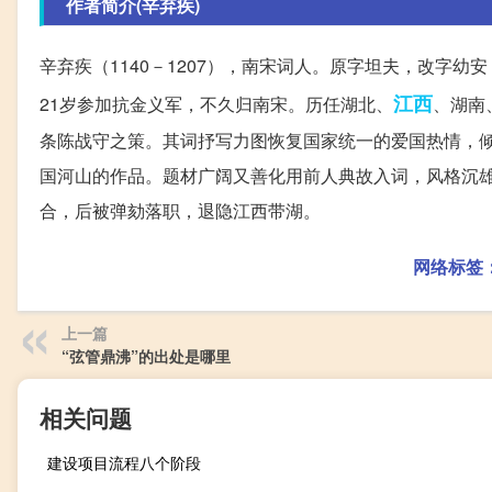
作者简介(辛弃疾)
辛弃疾（1140－1207），南宋词人。原字坦夫，改字
江西
21岁参加抗金义军，不久归南宋。历任湖北、
、湖南
条陈战守之策。其词抒写力图恢复国家统一的爱国热情，
国河山的作品。题材广阔又善化用前人典故入词，风格沉
合，后被弹劾落职，退隐江西带湖。
网络标签
上一篇
“弦管鼎沸”的出处是哪里
相关问题
建设项目流程八个阶段