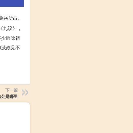
为金兵所占。
《九议》，
不少吟咏祖
和派政见不
下一篇
出处是哪里