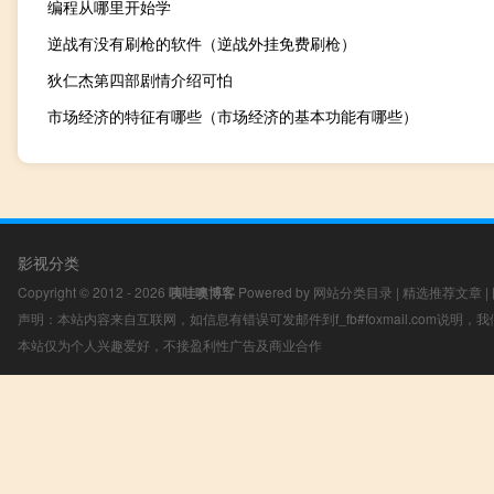
编程从哪里开始学
逆战有没有刷枪的软件（逆战外挂免费刷枪）
狄仁杰第四部剧情介绍可怕
市场经济的特征有哪些（市场经济的基本功能有哪些）
影视分类
Copyright © 2012 - 2026
咦哇噢博客
Powered by
网站分类目录
|
精选推荐文章
|
声明：本站内容来自互联网，如信息有错误可发邮件到f_fb#foxmail.com说明
本站仅为个人兴趣爱好，不接盈利性广告及商业合作