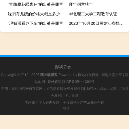
“官路攀花騕褭狂”的出处是哪里
拜年创意猪年
沈阳育儿嫂的价格大概是多少
华北理工大学工程教育认证专业有哪些
“冯妇遥看亦下车”的出处是哪里
2023年10月20日黑龙江省鹤岗市疫情大数据-今日/今天疫情全网搜索最新实时消息动态情况通知播报
影视分类
Copyright © 2012 - 2026
咦哇噢博客
Powered by
网站分类目录
|
精选推荐文章
|
网
站地图
|
疑难解答
陕ICP备05444392号
声明：本站内容来自互联网，如信息有错误可发邮件到f_fb#foxmail.com说明，我们
会及时纠正，谢谢
本站仅为个人兴趣爱好，不接盈利性广告及商业合作
小男孩