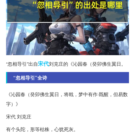
宋代
“忽相导引”出自
刘克庄的《沁园春（癸卯佛生翼日。
“忽相导引”全诗
《沁园春（癸卯佛生翼日，将戟，梦中有作·既醒，但易数
字）》
宋代 刘克庄
有个头陀，形等枯株，心犹死灰。