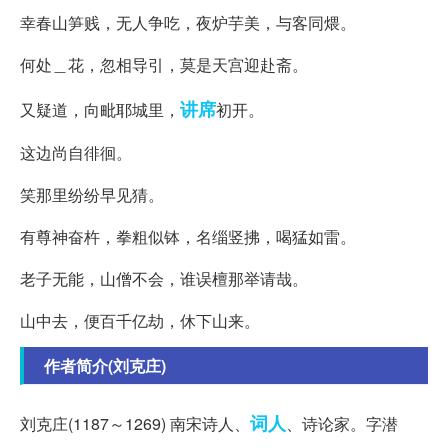
幸春山笋贱，无人争吃，夜炉芋美，与客同煨。
何处＿花，忽相导引，莫是天宫迎赴斋。
讲席
又疑道，向毗耶城里，
初开。
这边尚自徘徊。
笑那里纷纷早见猜。
有尊神奋杵，拳粗似钵，名缁竖拂，喝猛如雷。
老子无能，山僧不会，谁误檀那举请哉。
山中去，便百千亿劫，休下山来。
作者简介(刘克庄)
词人
刘克庄(1187～1269) 南宋诗人、
、诗论家。字潜