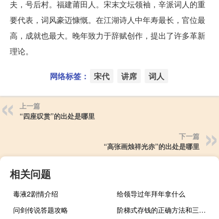
夫，号后村。福建莆田人。宋末文坛领袖，辛派词人的重
要代表，词风豪迈慷慨。在江湖诗人中年寿最长，官位最
高，成就也最大。晚年致力于辞赋创作，提出了许多革新
理论。
网络标签：
宋代
讲席
词人
上一篇
“四座叹赏”的出处是哪里
下一篇
“高张画烛祥光赤”的出处是哪里
相关问题
毒液2剧情介绍
给领导过年拜年拿什么
问剑传说答题攻略
阶梯式存钱的正确方法和三个陷阱（阶梯式收费）