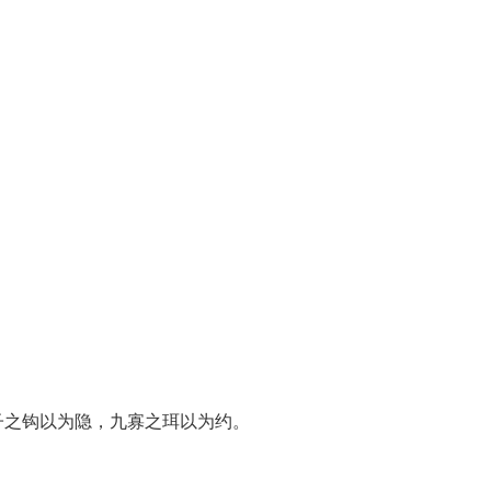
。
子之钩以为隐，九寡之珥以为约。