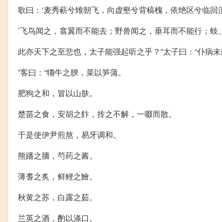
歌曰：‘麦秀蔪兮雉朝飞，向虚壑兮背槁槐，依绝区兮临回
’飞鸟闻之，翕翼而不能去；野兽闻之，垂耳而不能行；蚑
此亦天下之至悲也，太子能强起听之乎？”太子曰：“仆病
”客曰：“犓牛之腴，菜以笋蒲。
肥狗之和，冒以山肤。
楚苗之食，安胡之飰，抟之不解，一啜而散。
于是使伊尹煎熬，易牙调和。
熊蹯之胹，芍药之酱。
薄耆之炙，鲜鲤之鱠。
秋黄之苏，白露之茹。
兰英之酒，酌以涤口。