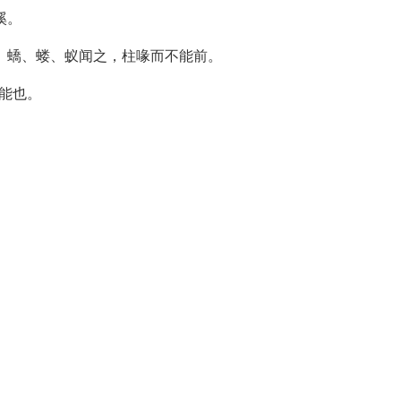
溪。
、蟜、蝼、蚁闻之，柱喙而不能前。
未能也。