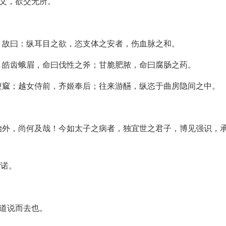
傅父，欲交无所。
。
？故曰：纵耳目之欲，恣支体之安者，伤血脉之和。
；皓齿蛾眉，命曰伐性之斧；甘脆肥脓，命曰腐肠之药。
堕窳；越女侍前，齐姬奉后；往来游醼，纵恣于曲房隐间之中。
治外，尚何及哉！今如太子之病者，独宜世之君子，博见强识，
“诺。
妙道说而去也。