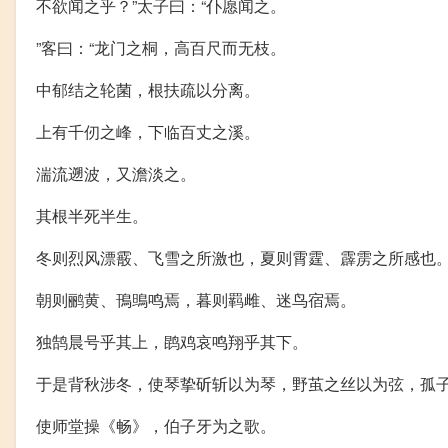
不欲闻之乎？”太子曰：“仆愿闻之。
”客曰：“龙门之桐，高百尺而无枝。
中郁结之轮菌，根扶疏以分离。
上有千仞之峰，下临百丈之溪。
湍流遡波，又澹淡之。
其根半死半生。
冬则烈风漂霰、飞雪之所激也，夏则霄霆、霹雳之所感也
朝则鹂黄、鳱鴠鸣焉，暮则羁雌、迷鸟宿焉。
独鹄晨号乎其上，鹍鸡哀鸣翔乎其下。
于是背秋涉冬，使琴挚斫斩以为琴，野茧之丝以为弦，孤
使师堂操《畅》，伯子牙为之歌。