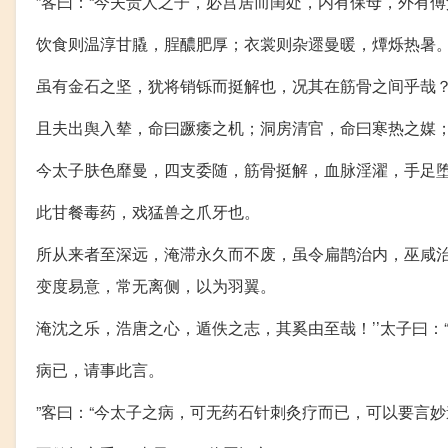
”客曰：“今夫贵人之子，必宫居而闺处，内有保母，外有
饮食则温淳甘膬，脭醲肥厚；衣裳则杂遝曼暖，燂烁热暑
虽有金石之坚，犹将销铄而挺解也，况其在筋骨之间乎哉
且夫出舆入辇，命曰蹶痿之机；洞房清官，命曰寒热之媒
今太子肤色靡曼，四支委随，筋骨挺解，血脉淫濯，手足
此甘餐毒药，戏猛兽之爪牙也。
所从来者至深远，淹滞永久而不废，虽令扁鹊治内，巫咸
变度易意，常无离侧，以为羽翼。
淹沈之乐，浩唐之心，遁佚之志，其奚由至哉！’’太子曰：
病已，请事此言。
”客曰：“今太子之病，可无药石针刺灸疗而已，可以要言