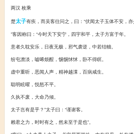
两汉 枚乘
太子
楚
有疾，而吴客往问之，曰：“伏闻太子玉体不安，亦
”客因称曰：“今时天下安宁，四宇和平，太子方富于年。
意者久耽安乐，日夜无极，邪气袭逆，中若结轖。
纷屯澹淡，嘘唏烦酲，惕惕怵怵，卧不得瞑。
虚中重听，恶闻人声，精神越渫，百病咸生。
聪明眩曜，悦怒不平。
久执不废，大命乃倾。
太子岂有是乎？”太子曰：“谨谢客。
赖君之力，时时有之，然未至于是也”。