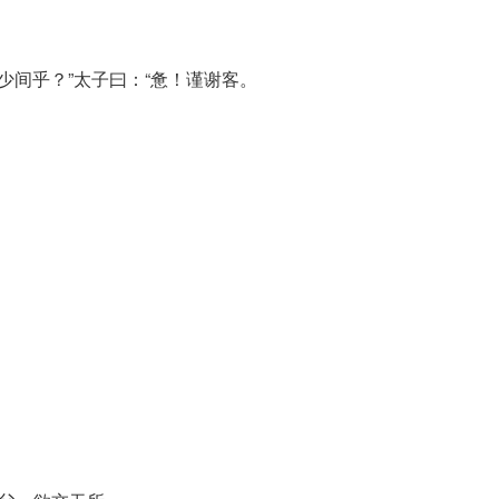
少间乎？”太子曰：“惫！谨谢客。