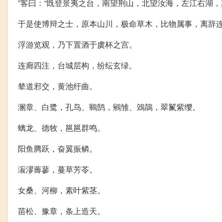
”客曰：“既登景夷之台，南望荆山，北望汝海，左江右湖
于是使博辩之士，原本山川，极命草木，比物属事，离辞
浮游览观，乃下置酒于虞杯之宫。
连廊四注，台城层构，纷纭玄绿。
辇道邪交，黄池纡曲。
溷章、白鹭，孔鸟、鶤鹄，鵷雏、鵁鶄，翠鬣紫缨。
螭龙、德牧，邕邕群鸣。
阳鱼腾跃，奋翼振鳞。
漃漻薵蓼，蔓草芳苓。
女桑、河柳，素叶紫茎。
苗松、豫章，条上造天。