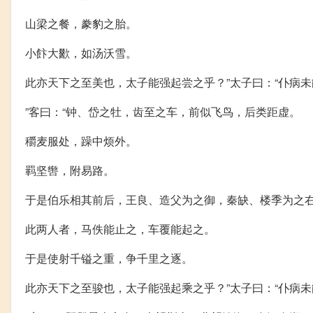
山梁之餐，豢豹之胎。
小飰大歠，如汤沃雪。
此亦天下之至美也，太子能强起尝之乎？”太子曰：“仆病
”客曰：“钟、岱之牡，齿至之车，前似飞鸟，后类距虚。
穱麦服处，躁中烦外。
羁坚辔，附易路。
于是伯乐相其前后，王良、造父为之御，秦缺、楼季为之
此两人者，马佚能止之，车覆能起之。
于是使射千镒之重，争千里之逐。
此亦天下之至骏也，太子能强起乘之乎？”太子曰：“仆病