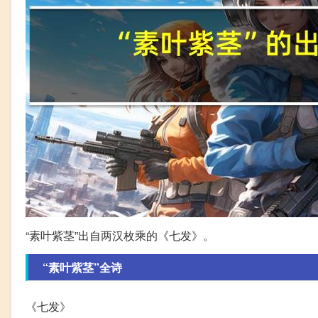
“素叶紫茎”出自两汉枚乘的《七发》。
“素叶紫茎”全诗
《七发》