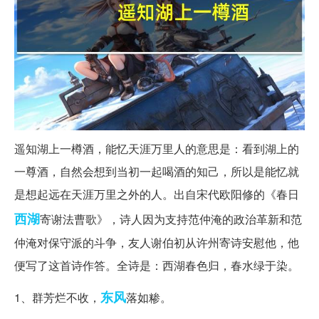
遥知湖上一樽酒，能忆天涯万里人的意思是：看到湖上的
一尊酒，自然会想到当初一起喝酒的知己，所以是能忆就
是想起远在天涯万里之外的人。出自宋代欧阳修的《春日
西湖
寄谢法曹歌》，诗人因为支持范仲淹的政治革新和范
仲淹对保守派的斗争，友人谢伯初从许州寄诗安慰他，他
便写了这首诗作答。全诗是：西湖春色归，春水绿于染。
东风
1、群芳烂不收，
落如糁。