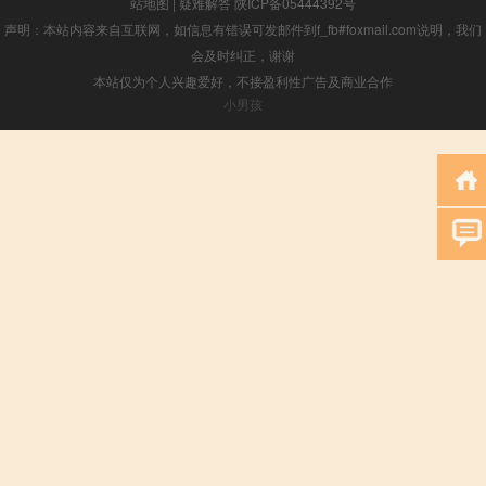
站地图
|
疑难解答
陕ICP备05444392号
声明：本站内容来自互联网，如信息有错误可发邮件到f_fb#foxmail.com说明，我们
会及时纠正，谢谢
本站仅为个人兴趣爱好，不接盈利性广告及商业合作
小男孩