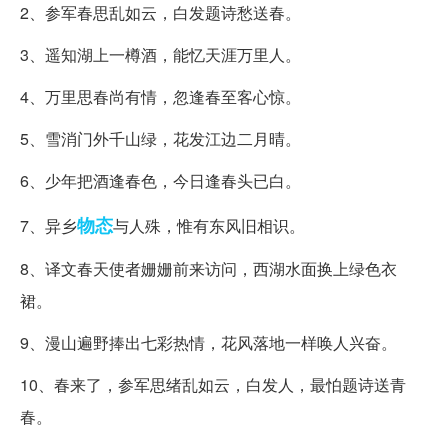
2、参军春思乱如云，白发题诗愁送春。
3、遥知湖上一樽酒，能忆天涯万里人。
4、万里思春尚有情，忽逢春至客心惊。
5、雪消门外千山绿，花发江边二月晴。
6、少年把酒逢春色，今日逢春头已白。
物态
7、异乡
与人殊，惟有东风旧相识。
8、译文春天使者姗姗前来访问，西湖水面换上绿色衣
裙。
9、漫山遍野捧出七彩热情，花风落地一样唤人兴奋。
10、春来了，参军思绪乱如云，白发人，最怕题诗送青
春。