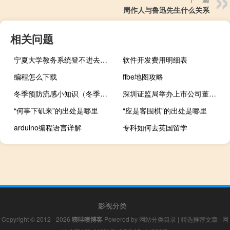
周作人与鲁迅先生什么关系
相关问题
宁夏大学教务系统登不进去（宁夏大学教务系统）
软件开发费用明细表
编程怎么下载
ffbe地图攻略
冬季预防流感小知识（冬季如何预防流感知识）
深圳证监局举办上市公司董监高培训积极引导辖区公司落实监管政策安排
“何事下矶来”的出处是哪里
“应是客围棋”的出处是哪里
arduino编程语言详解
专科如何去英国留学
影视分类
Copyright © 2012 - 2026
咦哇噢博客
Powered by
网站分类目录
|
精选推荐文章
|
网