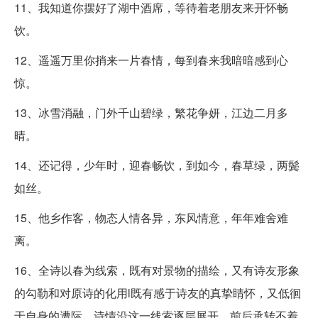
11、我知道你摆好了湖中酒席，等待着老朋友来开怀畅
饮。
12、遥遥万里你捎来一片春情，每到春来我暗暗感到心
惊。
13、冰雪消融，门外千山碧绿，繁花争妍，江边二月多
晴。
14、还记得，少年时，迎春畅饮，到如今，春草绿，两鬓
如丝。
15、他乡作客，物态人情各异，东风情意，年年难舍难
离。
16、全诗以春为线索，既有对景物的描绘，又有诗友形象
的勾勒和对原诗的化用l既有感于诗友的真挚睛怀，又低徊
于自身的遭际，诗情沿这一线索逐层展开，前后承转不着