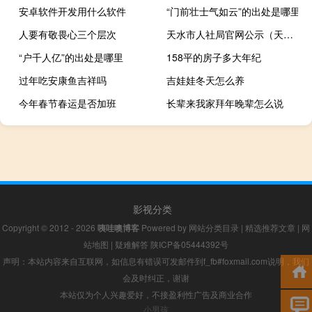
安卓软件开发用什么软件
“门前壮士气如云”的出处是哪里
人要有敬畏心三个层次
天水市人社局官网公示（天水市人社局官网）
“户千人亿”的出处是哪里
158平的房子多大年纪
过年吃安康鱼吉祥吗
吉娃娃冬天怎么养
今年春节春运是否加班
长辈来我家拜年晚辈怎么说
影视分类
Copyright © 2012 - 2026
咦哇噢博客
Powered by
网站分类目录
|
精选推荐文章
|
网
站地图
|
疑难解答
陕ICP备05444392号
声明：本站内容来自互联网，如信息有错误可发邮件到f_fb#foxmail.com说明，我们
会及时纠正，谢谢
本站仅为个人兴趣爱好，不接盈利性广告及商业合作
小男孩