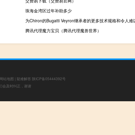
交费易下载（交费易官网）
珠海金湾区过年补助多少
为Chiron的Bugatti Veyron继承者的更多技术规格和令
腾讯代理魔力宝贝（腾讯代理魔兽世界）
网站地图
|
疑难解答
陕ICP备05444392号
，我们会及时纠正，谢谢