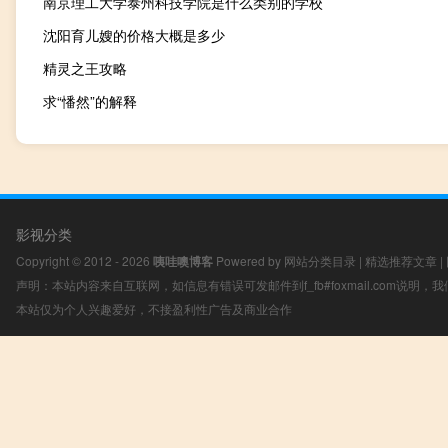
南京理工大学泰州科技学院是什么类别的学校
沈阳育儿嫂的价格大概是多少
精灵之王攻略
求“憣然”的解释
影视分类
Copyright © 2012 - 2026
咦哇噢博客
Powered by
网站分类目录
|
精选推荐文章
|
声明：本站内容来自互联网，如信息有错误可发邮件到f_fb#foxmail.com说明
本站仅为个人兴趣爱好，不接盈利性广告及商业合作