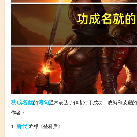
功成名就
诗句
的
通常表达了作者对于成功、成就和荣耀的
作者：
唐代
1.
孟郊《登科后》