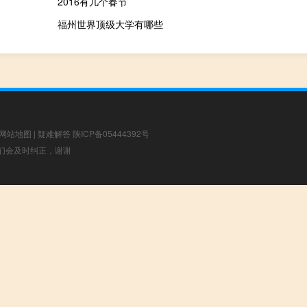
2016有几个春节
福州世界顶级大学有哪些
网站地图
|
疑难解答
陕ICP备05444392号
，我们会及时纠正，谢谢