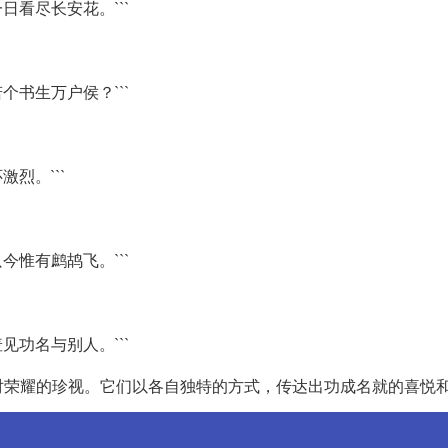
日看尽长安花。```
个书生万户侯？```
烈。```
今惟有鹧鸪飞。```
见功名与别人。```
对荣耀的珍视。它们以各自独特的方式，传达出功成名就的喜悦