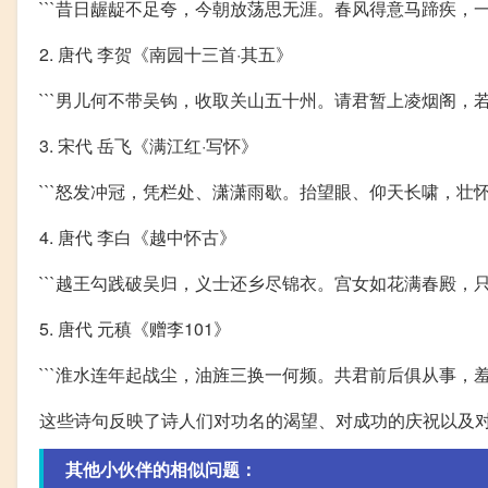
```昔日龌龊不足夸，今朝放荡思无涯。春风得意马蹄疾，一
2. 唐代 李贺《南园十三首·其五》
```男儿何不带吴钩，收取关山五十州。请君暂上凌烟阁，若
3. 宋代 岳飞《满江红·写怀》
```怒发冲冠，凭栏处、潇潇雨歇。抬望眼、仰天长啸，壮怀激
4. 唐代 李白《越中怀古》
```越王勾践破吴归，义士还乡尽锦衣。宫女如花满春殿，只
5. 唐代 元稹《赠李101》
```淮水连年起战尘，油旌三换一何频。共君前后俱从事，羞
这些诗句反映了诗人们对功名的渴望、对成功的庆祝以及
其他小伙伴的相似问题：