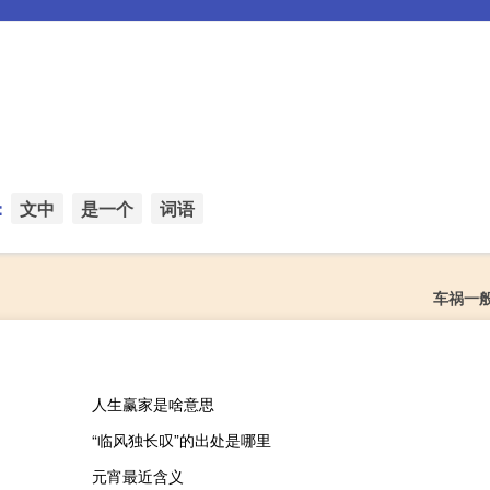
：
文中
是一个
词语
车祸一
人生赢家是啥意思
“临风独长叹”的出处是哪里
元宵最近含义