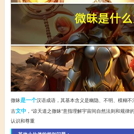
是一个
微昧
汉语成语，其基本含义是幽隐、不明、模糊不
文中
古
，“谅天道之微昧”意指理解宇宙间自然法则和规律
认识和尊重