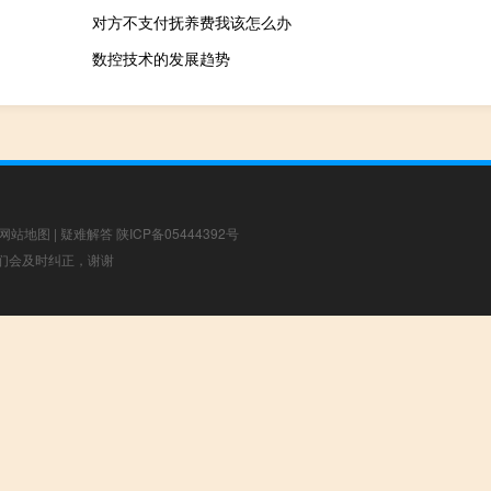
对方不支付抚养费我该怎么办
数控技术的发展趋势
网站地图
|
疑难解答
陕ICP备05444392号
，我们会及时纠正，谢谢