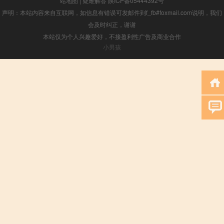
站地图
|
疑难解答
陕ICP备05444392号
声明：本站内容来自互联网，如信息有错误可发邮件到f_fb#foxmail.com说明，我们
会及时纠正，谢谢
本站仅为个人兴趣爱好，不接盈利性广告及商业合作
小男孩