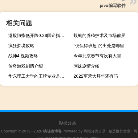
java编写软件
相关问题
港股恒指低开跌0.28国企指数跌0.39恒生科技指数开跌0.61%
蜈蚣的养殖技术及市场前景
疯狂梦境攻略
“便似得班超”的出处是哪里
战神4 视频攻略
今年北京春节有没有大雪
传奇游戏剧情介绍
阿妹剧情介绍
华东理工大学的王牌专业是什么
2022军营大拜年还有吗
影视分类
Copyright © 2012 - 2026
咦哇噢博客
Powered by
网站分类目录
|
精选推荐文章
|
网