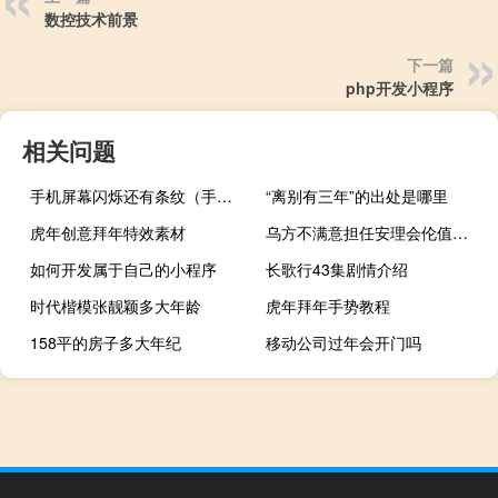
数控技术前景
下一篇
php开发小程序
相关问题
手机屏幕闪烁还有条纹（手机屏幕闪烁）
“离别有三年”的出处是哪里
虎年创意拜年特效素材
乌方不满意担任安理会伦值主席国 外媒乌克兰与泽连斯基讨论召开和平峰会
如何开发属于自己的小程序
长歌行43集剧情介绍
时代楷模张靓颖多大年龄
虎年拜年手势教程
158平的房子多大年纪
移动公司过年会开门吗