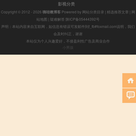
影视分类
Copyright © 2012 - 2026
咦哇噢博客
Powered by
网站分类目录
|
精选推荐文章
|
网
站地图
|
疑难解答
陕ICP备05444392号
声明：本站内容来自互联网，如信息有错误可发邮件到f_fb#foxmail.com说明，我们
会及时纠正，谢谢
本站仅为个人兴趣爱好，不接盈利性广告及商业合作
小男孩