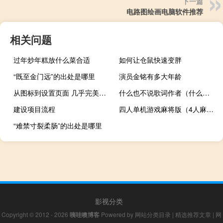
下一篇
电路图绘画电脑软件推荐
相关问题
过年炒年糕放什么菜合适
如何让仓鼠快速变胖
“既至金门远”的出处是哪里
演员金铭有多大年龄
从图标到设置页面 几乎完美实现了材质设计
什么也不说歌词作者（什么也不说歌词）
建设项目流程
四人单机游戏麻将版（4人麻将游戏单机版）
“难禁寸裂柔肠”的出处是哪里
影视分类
Copyright © 2012 - 2026
咦哇噢博客
Powered by
网站分类目录
|
精选推荐文章
|
网