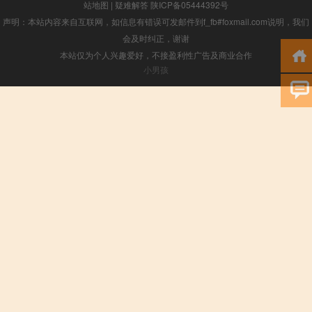
站地图
|
疑难解答
陕ICP备05444392号
声明：本站内容来自互联网，如信息有错误可发邮件到f_fb#foxmail.com说明，我们
会及时纠正，谢谢
本站仅为个人兴趣爱好，不接盈利性广告及商业合作
小男孩