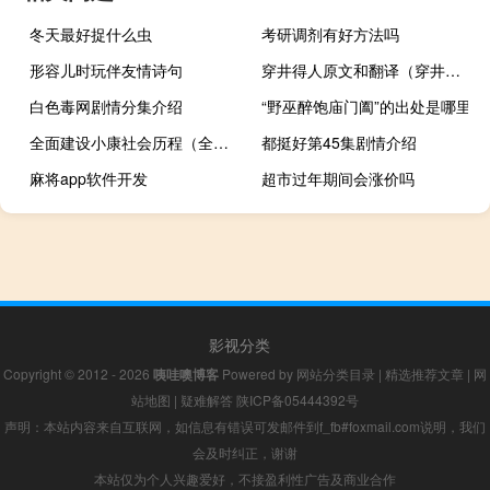
冬天最好捉什么虫
考研调剂有好方法吗
形容儿时玩伴友情诗句
穿井得人原文和翻译（穿井得人原文及翻译）
白色毒网剧情分集介绍
“野巫醉饱庙门阖”的出处是哪里
全面建设小康社会历程（全面建设小康社会历程）
都挺好第45集剧情介绍
麻将app软件开发
超市过年期间会涨价吗
影视分类
Copyright © 2012 - 2026
咦哇噢博客
Powered by
网站分类目录
|
精选推荐文章
|
网
站地图
|
疑难解答
陕ICP备05444392号
声明：本站内容来自互联网，如信息有错误可发邮件到f_fb#foxmail.com说明，我们
会及时纠正，谢谢
本站仅为个人兴趣爱好，不接盈利性广告及商业合作