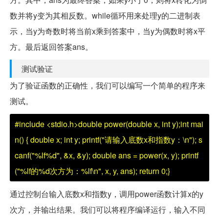
数并将y变为其相反数。while循环用来处理y的二进制表
示，当y为奇数时将当前x乘到答案中，当y为偶数时将x平
方。最后返回答案ans。
测试验证
为了验证函数的正确性，我们可以编写一个简单的程序来
测试。
#include <stdio.h>double power(double x, int y);int mai
n() { double x; int y; printf("请输入底数x和指数y：\n"); s
canf("%lf%d", &x, &y); double ans = power(x, y); printf
("%lf的%d次方为：%lf\n", x, y, ans); return 0;}
通过控制台输入底数x和指数y，调用power函数计算x的y
次方，并输出结果。我们可以将程序编译运行，输入不同