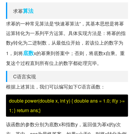
算法
求幂
求幂的一种常见算法是“快速幂算法”，其基本思想是将幂
运算转化为一系列平方运算。具体实现方法是：将幂的指
数y转化为二进制数，从最低位开始，若该位上的数字为
底数
1，则将
x的幂乘到答案中；否则，将底数x自乘。重
复这个过程直到所有位上的数字都处理完毕。
C语言实现
根据上述算法，我们可以编写如下C语言函数：
double power(double x, int y) { double ans = 1.0; if(y >=
1; } return ans;}
该函数的参数分别为底数x和指数y，返回值为幂x的y次
方。其中，ans为最终答案，如果y小于0，则将x转化为倒