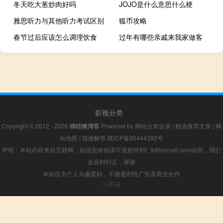
冬天吃大葱炒肉好吗
JOJO是什么意思什么梗
雅思听力与其他听力考试区别
狐币攻略
春节过后应该怎么调理饮食
过年有哪些亲戚来我家做客
影视分类
Copyright © 2012 - 2026
咦哇噢博客
Powered by
网站分类目录
|
精选推荐文章
|
网
站地图
|
疑难解答
陕ICP备05444392号
声明：本站内容来自互联网，如信息有错误可发邮件到f_fb#foxmail.com说明，我们
会及时纠正，谢谢
本站仅为个人兴趣爱好，不接盈利性广告及商业合作
小男孩