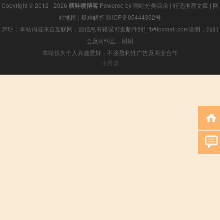
Copyright © 2012 - 2026
咦哇噢博客
Powered by
网站分类目录
|
精选推荐文章
|
网
站地图
|
疑难解答
陕ICP备05444392号
声明：本站内容来自互联网，如信息有错误可发邮件到f_fb#foxmail.com说明，我们
会及时纠正，谢谢
本站仅为个人兴趣爱好，不接盈利性广告及商业合作
小男孩