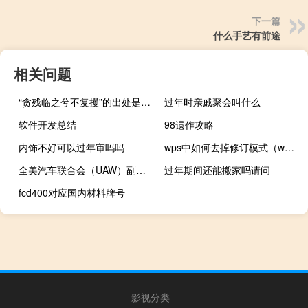
下一篇
什么手艺有前途
相关问题
“贪残临之兮不复攫”的出处是哪里
过年时亲戚聚会叫什么
软件开发总结
98遗作攻略
内饰不好可以过年审吗吗
wps中如何去掉修订模式（wps修订模式怎么取消）
全美汽车联合会（UAW）副总裁：Stellantis给出的劳资谈判建议“还不够”仍希望在截止日期前达成协议
过年期间还能搬家吗请问
fcd400对应国内材料牌号
影视分类