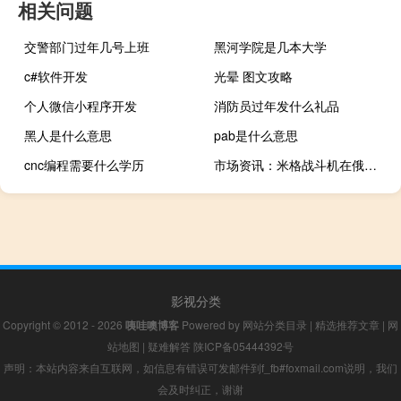
相关问题
交警部门过年几号上班
黑河学院是几本大学
c#软件开发
光晕 图文攻略
个人微信小程序开发
消防员过年发什么礼品
黑人是什么意思
pab是什么意思
cnc编程需要什么学历
市场资讯：米格战斗机在俄罗斯起飞乌克兰全境发布了近3个小时的空袭警报
影视分类
Copyright © 2012 - 2026
咦哇噢博客
Powered by
网站分类目录
|
精选推荐文章
|
网
站地图
|
疑难解答
陕ICP备05444392号
声明：本站内容来自互联网，如信息有错误可发邮件到f_fb#foxmail.com说明，我们
会及时纠正，谢谢