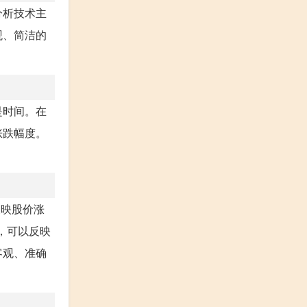
分析技术主
观、简洁的
是时间。在
涨跌幅度。
反映股价涨
，可以反映
客观、准确