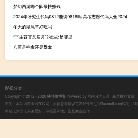
梦幻西游哪个队最快赚钱
2024年研究生代码0812能调0816吗 高考志愿代码大全2024
冬天的鼠尾草好吃吗
“平生苕霅又扁舟”的出处是哪里
八哥是鸣禽还是攀禽
影视分类
Copyright © 2012 - 2026
咦哇噢博客
Powered by
网站分类目录
|
精选推荐文章
|
声明：本站内容来自互联网，如信息有错误可发邮件到f_fb#foxmail.com说明
本站仅为个人兴趣爱好，不接盈利性广告及商业合作