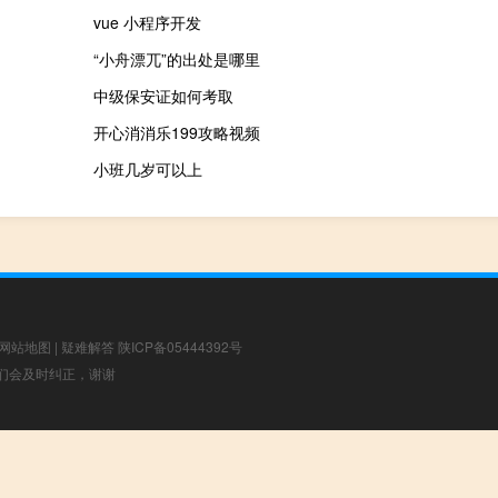
vue 小程序开发
“小舟漂兀”的出处是哪里
中级保安证如何考取
开心消消乐199攻略视频
小班几岁可以上
网站地图
|
疑难解答
陕ICP备05444392号
，我们会及时纠正，谢谢