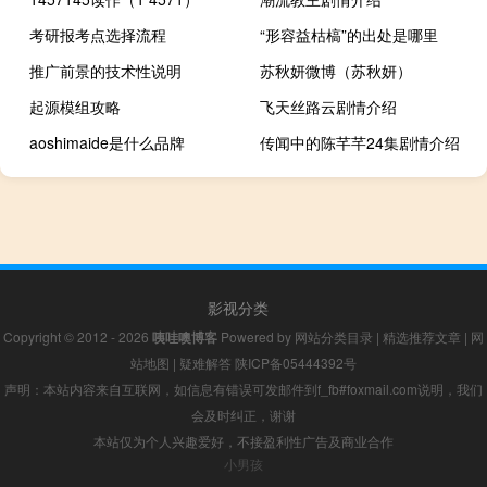
考研报考点选择流程
“形容益枯槁”的出处是哪里
推广前景的技术性说明
苏秋妍微博（苏秋妍）
起源模组攻略
飞天丝路云剧情介绍
aoshimaide是什么品牌
传闻中的陈芊芊24集剧情介绍
影视分类
Copyright © 2012 - 2026
咦哇噢博客
Powered by
网站分类目录
|
精选推荐文章
|
网
站地图
|
疑难解答
陕ICP备05444392号
声明：本站内容来自互联网，如信息有错误可发邮件到f_fb#foxmail.com说明，我们
会及时纠正，谢谢
本站仅为个人兴趣爱好，不接盈利性广告及商业合作
小男孩