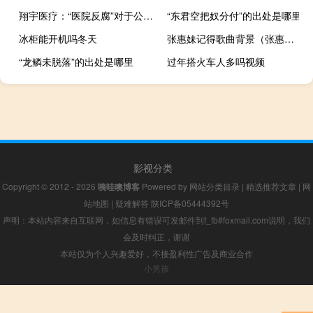
翔宇医疗：“医院反腐”对于公司订单影响不大
“东君空把奴分付”的出处是哪里
冰柜能开机吗冬天
张惠妹记得歌曲背景（张惠妹记得mv）
“龙鳞未脱落”的出处是哪里
过年搭火车人多吗视频
影视分类
Copyright © 2012 - 2026
咦哇噢博客
Powered by
网站分类目录
|
精选推荐文章
|
网
站地图
|
疑难解答
陕ICP备05444392号
声明：本站内容来自互联网，如信息有错误可发邮件到f_fb#foxmail.com说明，我们
会及时纠正，谢谢
本站仅为个人兴趣爱好，不接盈利性广告及商业合作
小男孩