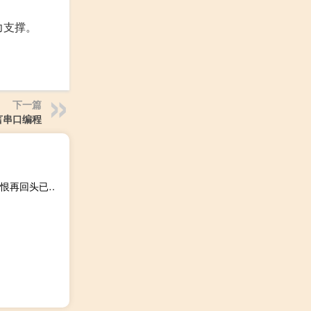
力支撑。
下一篇
言串口编程
一失足成千古恨再回头已百年身是谁的典故（一失足成千古恨再回头已百年身）
）