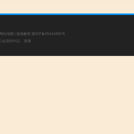
网站地图
|
疑难解答
陕ICP备05444392号
，我们会及时纠正，谢谢