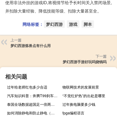
使用非法外挂的游戏ID,将视情节给予长时间关入禁闭场景,
并扣除大量经验、降低技能等级、扣除大量甚至全。
网络标签：
梦幻西游
游戏
脚本
上一篇
梦幻西游炼兽点有什么用
下一篇
梦幻西游手游好玩吗烧钱吗
相关问题
过年给老师红包多少合适
物联网技术的发展前景
汽车知识科普：奔腾T99刹车距离多少米
“不觉红炉热”的出处是哪里
泰国全场数据超国足一倍两球助攻队员均是武汉三镇 到底什么情况嘞
过年换电脑要多少钱
如何消除静电和防止静电（静电产生的原因）
fpga编程语言