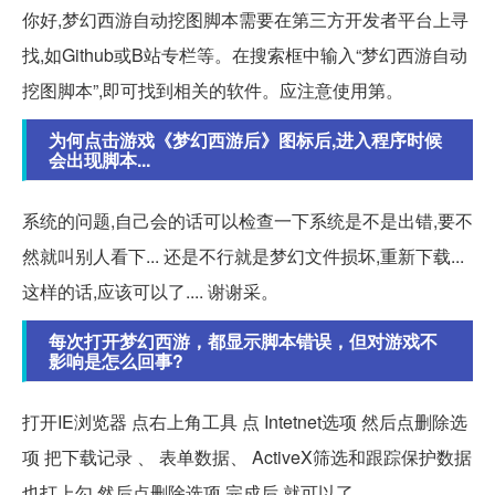
你好,梦幻西游自动挖图脚本需要在第三方开发者平台上寻
找,如Github或B站专栏等。在搜索框中输入“梦幻西游自动
挖图脚本”,即可找到相关的软件。应注意使用第。
为何点击游戏《梦幻西游后》图标后,进入程序时候
会出现脚本...
系统的问题,自己会的话可以检查一下系统是不是出错,要不
然就叫别人看下... 还是不行就是梦幻文件损坏,重新下载...
这样的话,应该可以了.... 谢谢采。
每次打开梦幻西游，都显示脚本错误，但对游戏不
影响是怎么回事?
打开IE浏览器 点右上角工具 点 Intetnet选项 然后点删除选
项 把下载记录 、 表单数据、 ActiveX筛选和跟踪保护数据
也打上勾 然后点删除选项 完成后 就可以了。