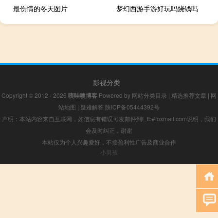
最伤情的冬天图片
梦幻西游手游好玩吗烧钱吗
影视分类
Copyright © 2012 - 2026
咦哇噢博客
Powered by
网站分类目录
|
精选推荐文章
|
网
站地图
|
疑难解答
陕ICP备05444392号
声明：本站内容来自互联网，如信息有错误可发邮件到f_fb#foxmail.com说明，我们
会及时纠正，谢谢
本站仅为个人兴趣爱好，不接盈利性广告及商业合作
小男孩