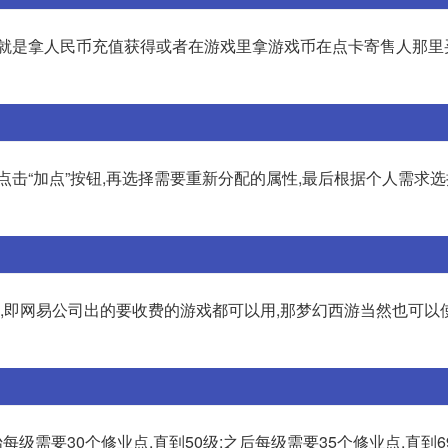
,就是拿人民币充值获得或者在游戏里拿游戏币在点卡寄售人那里
点击“加点”按钮,再选择需要重新分配的属性,最后根据个人需求
数,即网易公司出的要收费的游戏都可以用,那梦幻西游当然也可以
始每级需要30个修业点,直到50级;之后每级需要35个修业点,直到6