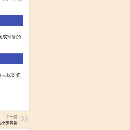
换成寄售的
去找婆婆,
下一篇
到小孩装备