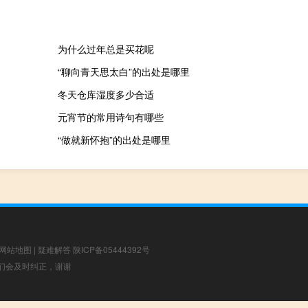
为什么过年总是买花呢
“聊向青天思太白”的出处是哪里
冬天仓库湿度多少合适
元宵节的常用诗句有哪些
“做就新怀抱”的出处是哪里
网站地图
|
疑难解答
陕ICP备05444392号
，我们会及时纠正，谢谢