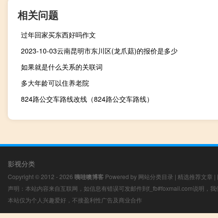
相关问题
过年回家买东西好吗作文
2023-10-03云南昆明市东川区(龙爪菇)的报价是多少
如果就是什么关系的关联词
多大年龄可以住养老院
824路公交车路线改线（824路公交车路线）
影视分类
Copyright © 2012 - 2026
咦哇噢博客
Powered by
网站分类目录
|
精选推荐文章
|
声明：本站内容来自互联网，如信息有错误可发邮件到f_fb#foxmail.com说明
本站仅为个人兴趣爱好，不接盈利性广告及商业合作