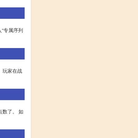
入“专属序列
。玩家在战
点数了。 如