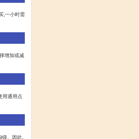
买,一小时需
选择增加或减
使用通用点
9级。因此,