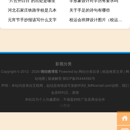
“片云开白日”的出处是哪里
学形象设计对学历有要求吗
河北石家庄铁路学校是几本
关于手足的诗句有哪些
元宵节手抄报该写什么文字
校运会班牌设计图片（校运会班牌）
影视分类
Copyright © 2012 - 2026
咦哇噢博客
Powered by
网站分类目录
|
精选推荐文章
|
网
站地图
|
疑难解答
陕ICP备05444392号
声明：本站内容来自互联网，如信息有错误可发邮件到f_fb#foxmail.com说明，我们
会及时纠正，谢谢
本站仅为个人兴趣爱好，不接盈利性广告及商业合作
小男孩