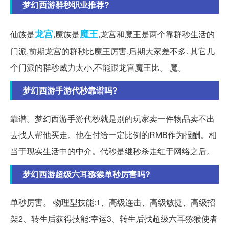
梦幻西游群秒职业推荐?
龙宫
魔王
仙族是
,魔族是
,龙宫和魔王是两个靠群秒生活的
门派,前期龙宫的群秒比魔王厉害,后期大家差不多. 其它几
个门派的群秒威力太小,不能跟龙宫魔王比。 魔。
梦幻西游手游代秒靠谱吗?
靠谱。梦幻西游手游代秒就是别的玩家卖一件物品卖不出
去找人帮他买走。他在付给一定比例的RMB作为报酬。相
当于现实生活中的中介。代秒是继秒杀走红于网络之后。
梦幻西游超级六耳猕猴单秒厉害吗?
单秒厉害。 物理型技能:1、高级连击、高级敏捷、高级招
架2、转生后获得技能:幸运3、转生后找超级六耳猕猴使者