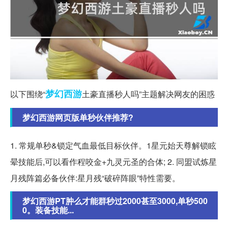
梦幻西游
以下围绕“
土豪直播秒人吗”主题解决网友的困惑
梦幻西游网页版单秒伙伴推荐?
1. 常规单秒&锁定气血最低目标伙伴。1星元始天尊解锁眩
晕技能后,可以看作程咬金+九灵元圣的合体; 2. 同盟试炼星
月残阵篇必备伙伴:星月残“破碎阵眼”特性需要。
梦幻西游PT肿么才能群秒过2000甚至3000,单秒500
0。装备技能...