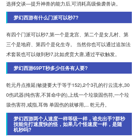
选择交谈—提升神兽的能力后,可消耗高级偷袭兽诀。
梦幻西游有什么门派可以秒7?
有四个门派可以秒7,第一个是龙宫、第二个是女儿村、第
三个是地府、第四个是化生寺。 当然你也可以通过追加法
术套装也可以做到秒7,比如虎贲大唐,通过平砍触发。
梦幻西游69PT秒多少任务有人要?
乾元丹点推延(敏捷要大于等于152),2个3孔的行云流水,30
0伤武器(纯伤害,不算命中的),上线一个垃圾固伤符,一个垃
圾伤害符,戒指,耳饰 单固伤的就够用,... 乾元丹。
梦幻西游两个人速度一样等级一样，谁先出手?群秒
技能先打速度快的怪，如果几个怪速度一样，是随
机秒吗?