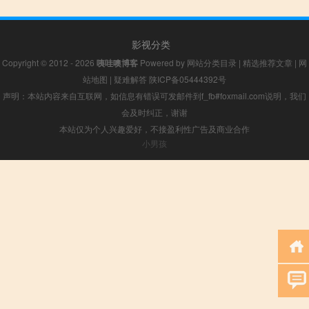
影视分类
Copyright © 2012 - 2026
咦哇噢博客
Powered by
网站分类目录
|
精选推荐文章
|
网
站地图
|
疑难解答
陕ICP备05444392号
声明：本站内容来自互联网，如信息有错误可发邮件到f_fb#foxmail.com说明，我们
会及时纠正，谢谢
本站仅为个人兴趣爱好，不接盈利性广告及商业合作
小男孩