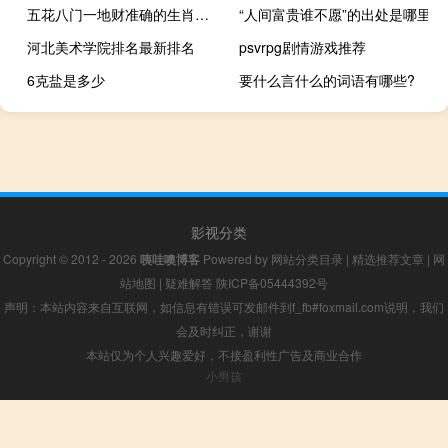
五花八门一地财准确的生肖（五花八门一地财打一个生肖）
“人间富贵谁不愿”的出处是哪里
河北美术学院排名最新排名
psvrpg剧情游戏推荐
6克盐是多少
要什么言什么的词语有哪些?
影视分类
Copyright © 2012 - 2026
咦哇噢博客
Powered by
网站分类目录
|
精选推荐文章
|
网
站地图
|
疑难解答
陕ICP备05444392号
声明：本站内容来自互联网，如信息有错误可发邮件到f_fb#foxmail.com说明，我们
会及时纠正，谢谢
本站仅为个人兴趣爱好，不接盈利性广告及商业合作
小男孩