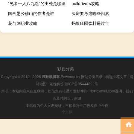
“见者十人八九迷”的出处是哪里
helldrivers攻略
国画愚公移山的作者是谁
买房要考虑哪些因素
花与剑职业攻略
蚂蚁庄园饮料是过年
影视分类
Copyright © 2012 - 2026
咦哇噢博客
Powered by
网站分类目录
|
精选推荐文章
|
网
站地图
|
疑难解答
陕ICP备05444392号
声明：本站内容来自互联网，如信息有错误可发邮件到f_fb#foxmail.com说明，我们
会及时纠正，谢谢
本站仅为个人兴趣爱好，不接盈利性广告及商业合作
小男孩