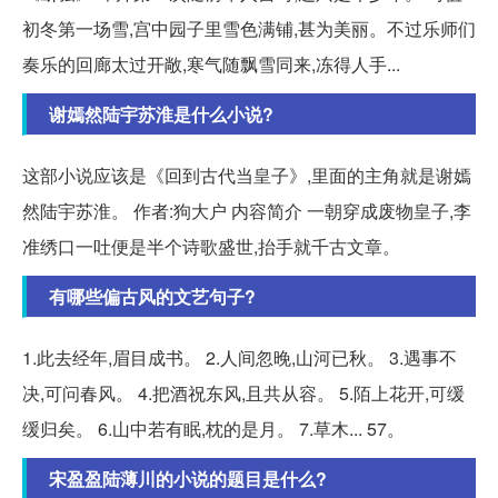
初冬第一场雪,宫中园子里雪色满铺,甚为美丽。不过乐师们
奏乐的回廊太过开敞,寒气随飘雪同来,冻得人手...
谢嫣然陆宇苏淮是什么小说?
这部小说应该是《回到古代当皇子》,里面的主角就是谢嫣
然陆宇苏淮。 作者:狗大户 内容简介 一朝穿成废物皇子,李
准绣口一吐便是半个诗歌盛世,抬手就千古文章。
有哪些偏古风的文艺句子?
1.此去经年,眉目成书。 2.人间忽晚,山河已秋。 3.遇事不
决,可问春风。 4.把酒祝东风,且共从容。 5.陌上花开,可缓
缓归矣。 6.山中若有眠,枕的是月。 7.草⽊... 57。
宋盈盈陆薄川的小说的题目是什么?