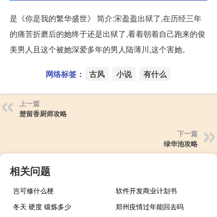
是《你是我的繁华盛世》 简介:宋盈盈出狱了,在历经三年
的痛苦折磨后的她终于还是出狱了,看着朝着自己跑来的俊
美男人且这个被她深爱多年的男人陆薄川,这个害她。
网络标签：
古风
小说
有什么
上一篇
楚留香厨师攻略
下一篇
绿华池攻略
相关问题
岂可修什么梗
软件开发商业计划书
冬天 硬度 锻炼多少
郑州疫情过年能回去吗