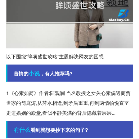
以下围绕“眸顷盛世攻略”主题解决网友的困惑
小说
言情的
，有人推荐吗?
1《心素如简》作者:陆观澜 当名教授之女关心素偶遇商贾
世家的简庭涛,从萍水相逢,到矛盾重重,再到两情帕悦直至
走进婚姻的殿堂,看似平静美满的背后隐藏着层层...
有什么
看到就想要抄下来的句子?