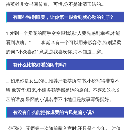
待英雄儿女书写传奇。 可惜,你不是冰清玉洁的...
有哪些特别唯美，让你第一眼看到就心动的句子?
1.梦到一个卖花的两手空空跟我说:“人要先感到幸福,才能
看到玫瑰。” ——李诞 2.有一个可以用来形容你,特别温柔
的词:"小众喜好",意思是我喜欢你,海不知道... 穿。
有什么比较好看的闲书吗?
... 如果你是女生的话,推荐严歌苓所有书,小说写得非常不
错,像芳华,归来,小姨多鹤等都是她的原创。不喜欢这么文
艺的话,如果囧的小说名字不咋地但是故事写得挺好。
有没有什么能把你虐哭的古风短篇小说?
《断弦》 琴师第一次随前辈入宫时,还只是个少年。 时值