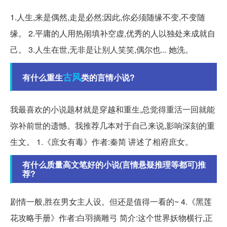
1.人生,来是偶然,走是必然;因此,你必须随缘不变,不变随
缘。 2.平庸的人用热闹填补空虚,优秀的人以独处来成就自
己。 3.人生在世,无非是让别人笑笑,偶尔也... 她洗。
古风
有什么重生
类的言情小说?
我最喜欢的小说题材就是穿越和重生,总觉得重活一回就能
弥补前世的遗憾。我推荐几本对于自己来说,影响深刻的重
生文。 1.《庶女有毒》作者:秦简 讲述了相府庶女。
有什么质量高文笔好的小说(言情悬疑推理等都可)推
荐?
剧情一般,胜在男女主人设。但还是值得一看的~ 4.《黑莲
花攻略手册》作者:白羽摘雕弓 简介:这个世界妖物横行,正