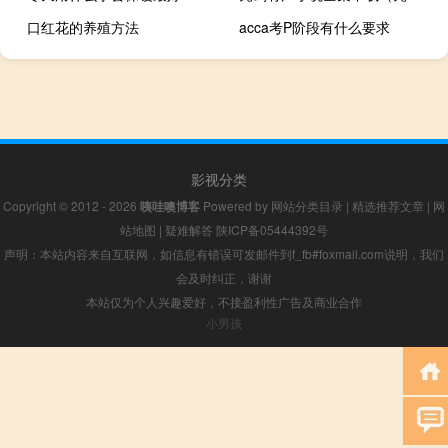
口红花的养殖方法
acca考P阶段有什么要求
影视分类
Copyright © 2012 - 2026
咦哇噢博客
Powered by
网站分类目录
|
精选推荐文章
|
网
站地图
|
疑难解答
陕ICP备05444392号
声明：本站内容来自互联网，如信息有错误可发邮件到f_fb#foxmail.com说明，我们
会及时纠正，谢谢
本站仅为个人兴趣爱好，不接盈利性广告及商业合作
小男孩