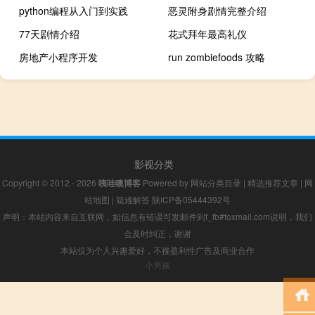
python编程从入门到实践
恶灵附身剧情完整介绍
77天剧情介绍
花式拜年最高礼仪
房地产小程序开发
run zombiefoods 攻略
影视分类
Copyright © 2012 - 2026
咦哇噢博客
Powered by
网站分类目录
|
精选推荐文章
|
网
站地图
|
疑难解答
陕ICP备05444392号
声明：本站内容来自互联网，如信息有错误可发邮件到f_fb#foxmail.com说明，我们
会及时纠正，谢谢
本站仅为个人兴趣爱好，不接盈利性广告及商业合作
小男孩