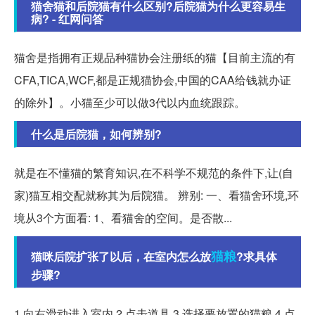
猫舍猫和后院猫有什么区别?后院猫为什么更容易生
病? - 红网问答
猫舍是指拥有正规品种猫协会注册纸的猫【目前主流的有
CFA,TICA,WCF,都是正规猫协会,中国的CAA给钱就办证
的除外】。小猫至少可以做3代以内血统跟踪。
什么是后院猫，如何辨别?
就是在不懂猫的繁育知识,在不科学不规范的条件下,让(自
家)猫互相交配就称其为后院猫。 辨别: 一、看猫舍环境,环
境从3个方面看: 1、看猫舍的空间。是否散...
猫粮
猫咪后院扩张了以后，在室内怎么放
?求具体
步骤?
1.向右滑动进入室内 2.点击道具 3.选择要放置的猫粮 4.点