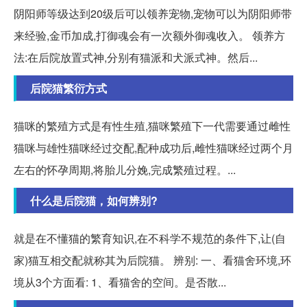
阴阳师等级达到20级后可以领养宠物,宠物可以为阴阳师带
来经验,金币加成,打御魂会有一次额外御魂收入。 领养方
法:在后院放置式神,分别有猫派和犬派式神。然后...
后院猫繁衍方式
猫咪的繁殖方式是有性生殖,猫咪繁殖下一代需要通过雌性
猫咪与雄性猫咪经过交配,配种成功后,雌性猫咪经过两个月
左右的怀孕周期,将胎儿分娩,完成繁殖过程。...
什么是后院猫，如何辨别?
就是在不懂猫的繁育知识,在不科学不规范的条件下,让(自
家)猫互相交配就称其为后院猫。 辨别: 一、看猫舍环境,环
境从3个方面看: 1、看猫舍的空间。是否散...