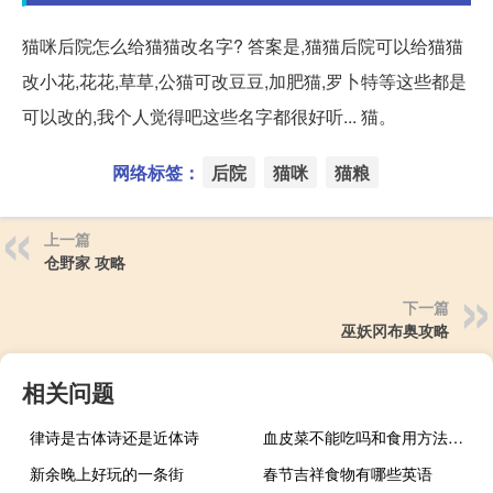
猫咪后院怎么给猫猫改名字? 答案是,猫猫后院可以给猫猫
改小花,花花,草草,公猫可改豆豆,加肥猫,罗卜特等这些都是
可以改的,我个人觉得吧这些名字都很好听... 猫。
网络标签：
后院
猫咪
猫粮
上一篇
仓野家 攻略
下一篇
巫妖冈布奥攻略
相关问题
律诗是古体诗还是近体诗
血皮菜不能吃吗和食用方法（血皮菜到底能不能吃）
新余晚上好玩的一条街
春节吉祥食物有哪些英语