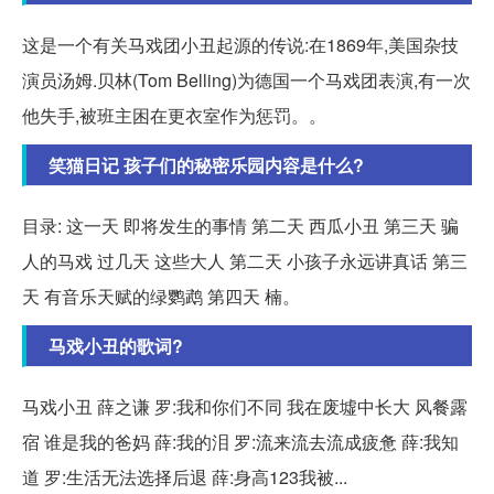
这是一个有关马戏团小丑起源的传说:在1869年,美国杂技
演员汤姆.贝林(Tom Belling)为德国一个马戏团表演,有一次
他失手,被班主困在更衣室作为惩罚。。
笑猫日记 孩子们的秘密乐园内容是什么?
目录: 这一天 即将发生的事情 第二天 西瓜小丑 第三天 骗
人的马戏 过几天 这些大人 第二天 小孩子永远讲真话 第三
天 有音乐天赋的绿鹦鹉 第四天 楠。
马戏小丑的歌词?
马戏小丑 薛之谦 罗:我和你们不同 我在废墟中长大 风餐露
宿 谁是我的爸妈 薛:我的泪 罗:流来流去流成疲惫 薛:我知
道 罗:生活无法选择后退 薛:身高123我被...