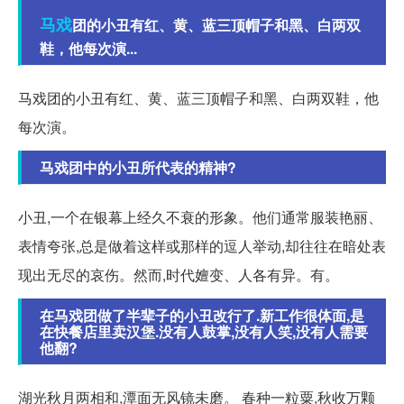
马戏
团的小丑有红、黄、蓝三顶帽子和黑、白两双
鞋，他每次演...
马戏团的小丑有红、黄、蓝三顶帽子和黑、白两双鞋，他
每次演。
马戏团中的小丑所代表的精神?
小丑,一个在银幕上经久不衰的形象。他们通常服装艳丽、
表情夸张,总是做着这样或那样的逗人举动,却往往在暗处表
现出无尽的哀伤。然而,时代嬗变、人各有异。有。
在马戏团做了半辈子的小丑改行了.新工作很体面,是
在快餐店里卖汉堡.没有人鼓掌,没有人笑,没有人需要
他翻?
湖光秋月两相和,潭面无风镜未磨。 春种一粒粟,秋收万颗