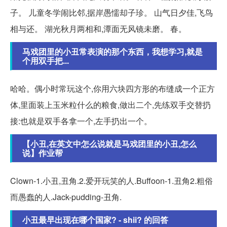
子。 儿童冬学闹比邻,据岸愚懦却子珍。 山气日夕佳,飞鸟
相与还。 湖光秋月两相和,潭面无风镜未磨。 春。
马戏团里的小丑常表演的那个东西，我想学习,就是
个用双手把...
哈哈。偶小时常玩这个,你用六块四方形的布缝成一个正方
体,里面装上玉米粒什么的粮食,做出二个,先练双手交替扔
接:也就是双手各拿一个,左手扔出一个。
【小丑,在英文中怎么说就是马戏团里的小丑,怎么
说】作业帮
Clown-1.小丑,丑角.2.爱开玩笑的人.Buffoon-1.丑角2.粗俗
而愚蠢的人.Jack-pudding-丑角.
小丑最早出现在哪个国家? - shii? 的回答