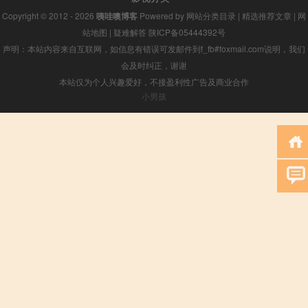
Copyright © 2012 - 2026
咦哇噢博客
Powered by
网站分类目录
|
精选推荐文章
|
网
站地图
|
疑难解答
陕ICP备05444392号
声明：本站内容来自互联网，如信息有错误可发邮件到f_fb#foxmail.com说明，我们
会及时纠正，谢谢
本站仅为个人兴趣爱好，不接盈利性广告及商业合作
小男孩