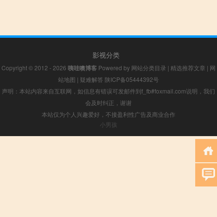
影视分类
Copyright © 2012 - 2026
咦哇噢博客
Powered by
网站分类目录
|
精选推荐文章
|
网
站地图
|
疑难解答
陕ICP备05444392号
声明：本站内容来自互联网，如信息有错误可发邮件到f_fb#foxmail.com说明，我们
会及时纠正，谢谢
本站仅为个人兴趣爱好，不接盈利性广告及商业合作
小男孩