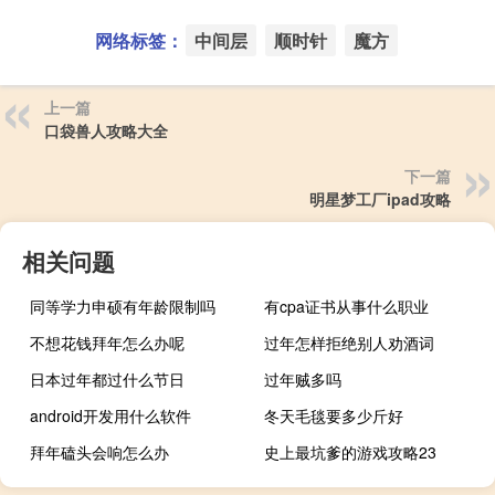
网络标签：
中间层
顺时针
魔方
上一篇
口袋兽人攻略大全
下一篇
明星梦工厂ipad攻略
相关问题
同等学力申硕有年龄限制吗
有cpa证书从事什么职业
不想花钱拜年怎么办呢
过年怎样拒绝别人劝酒词
日本过年都过什么节日
过年贼多吗
android开发用什么软件
冬天毛毯要多少斤好
拜年磕头会响怎么办
史上最坑爹的游戏攻略23