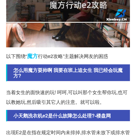
魔方
以下围绕“
行动e2攻略”主题解决网友的困惑
怎么用魔方耍帅啊 我要在班上追女生 我已经会玩魔
方?
当着女生的面快速的玩! 呵呵,可以叫那个女生帮你玩,也可
以教她玩,然后吸引其它人的注意。就可以啦。
小天鹅洗衣机e2是什么故障怎么处理?-楼盘网
出现E2是在指在规定时间内未排掉,排水管未放下或排水管