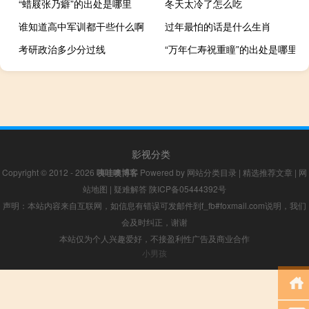
“蜡屐张乃癖”的出处是哪里
冬天太冷了怎么吃
谁知道高中军训都干些什么啊
过年最怕的话是什么生肖
考研政治多少分过线
“万年仁寿祝重瞳”的出处是哪里
影视分类
Copyright © 2012 - 2026
咦哇噢博客
Powered by
网站分类目录
|
精选推荐文章
|
网
站地图
|
疑难解答
陕ICP备05444392号
声明：本站内容来自互联网，如信息有错误可发邮件到f_fb#foxmail.com说明，我们
会及时纠正，谢谢
本站仅为个人兴趣爱好，不接盈利性广告及商业合作
小男孩