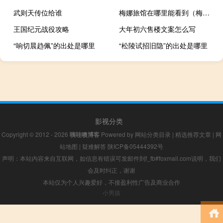
武则天传位给谁
梅娜旅馆在哪里能看到（梅娜旅馆整版土豆）
王国纪元战役攻略
大年初六售楼文案怎么写
“响切晨趋佩”的出处是哪里
“松陵试招旧隐”的出处是哪里
影视分类
Copyright © 2012 - 2026
咦哇噢博客
Powered by
网站分类目录
|
精选推荐文章
|
网
站地图
|
疑难解答
陕ICP备05444392号
声明：本站内容来自互联网，如信息有错误可发邮件到f_fb#foxmail.com说明，我们
会及时纠正，谢谢
本站仅为个人兴趣爱好，不接盈利性广告及商业合作
小男孩