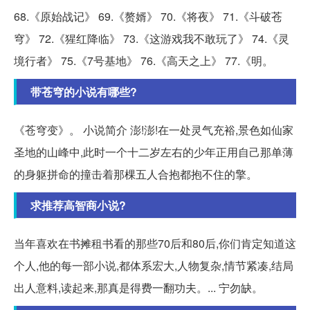
68.《原始战记》 69.《赘婿》 70.《将夜》 71.《斗破苍
穹》 72.《猩红降临》 73.《这游戏我不敢玩了》 74.《灵
境行者》 75.《7号基地》 76.《高天之上》 77.《明。
带苍穹的小说有哪些?
《苍穹变》。 小说简介 澎!澎!在一处灵气充裕,景色如仙家
圣地的山峰中,此时一个十二岁左右的少年正用自己那单薄
的身躯拼命的撞击着那棵五人合抱都抱不住的擎。
求推荐高智商小说?
当年喜欢在书摊租书看的那些70后和80后,你们肯定知道这
个人,他的每一部小说,都体系宏大,人物复杂,情节紧凑,结局
出人意料,读起来,那真是得费一翻功夫。... 宁勿缺。