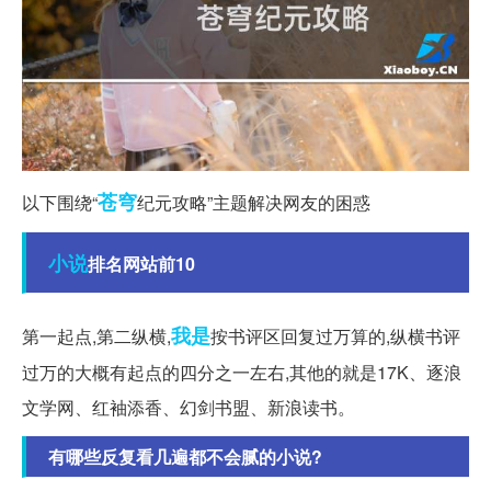
苍穹
以下围绕“
纪元攻略”主题解决网友的困惑
小说
排名网站前10
我是
第一起点,第二纵横,
按书评区回复过万算的,纵横书评
过万的大概有起点的四分之一左右,其他的就是17K、逐浪
文学网、红袖添香、幻剑书盟、新浪读书。
有哪些反复看几遍都不会腻的小说?