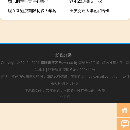
励志的拜年古诗有哪些
过年28道菜是什么
现在新冠疫苗限制多大年龄
重庆交通大学热门专业
影视分类
Copyright © 2012 - 2026
咦哇噢博客
Powered by
网站分类目录
|
精选推荐文章
|
网
站地图
|
疑难解答
陕ICP备05444392号
声明：本站内容来自互联网，如信息有错误可发邮件到f_fb#foxmail.com说明，我们
会及时纠正，谢谢
本站仅为个人兴趣爱好，不接盈利性广告及商业合作
小男孩