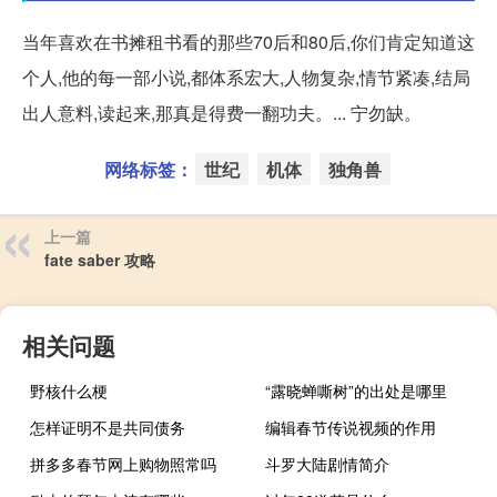
当年喜欢在书摊租书看的那些70后和80后,你们肯定知道这
个人,他的每一部小说,都体系宏大,人物复杂,情节紧凑,结局
出人意料,读起来,那真是得费一翻功夫。... 宁勿缺。
网络标签：
世纪
机体
独角兽
上一篇
fate saber 攻略
相关问题
野核什么梗
“露晓蝉嘶树”的出处是哪里
怎样证明不是共同债务
编辑春节传说视频的作用
拼多多春节网上购物照常吗
斗罗大陆剧情简介