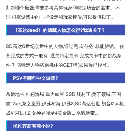
判断哪个最强,需要参考具体玩家和特定场合的需求。 不
过,根据游戏中的一些设定和玩家评价,可以提供以下。
《高达deed》的隐藏人物怎么得?我通关了?
SD高达G世纪创世中的人物,通过完成“任务”就能解锁。 任
务完成的方式一般有: 通关特定关卡 完成关卡中的挑战条
件 升满特定人物搭乘机体的GET槽(如果你已经登。
PSV有哪些中文游戏?
杀戮地带,神秘海域,重力眩晕,SSD,胧村正,奥丁领域,三国
志13pk,龙之皇冠,伊苏树海,伊苏8,SD高达创世,初音f2,x,机
战V,闪轨1,2,女神异闻录4黄金版... 杀戮地带,。
求推荐高智商小说?