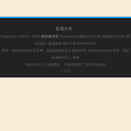
影视分类
Copyright © 2012 - 2026
咦哇噢博客
Powered by
网站分类目录
|
精选推荐文章
|
网
站地图
|
疑难解答
陕ICP备05444392号
声明：本站内容来自互联网，如信息有错误可发邮件到f_fb#foxmail.com说明，我们
会及时纠正，谢谢
本站仅为个人兴趣爱好，不接盈利性广告及商业合作
小男孩