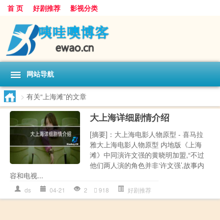
首 页
好剧推荐
影视分类
网站导航
>
有关“上海滩”的文章
大上海详细剧情介绍
[摘要]：大上海电影人物原型 - 喜马拉
雅大上海电影人物原型 内地版《上海
滩》中同演许文强的黄晓明加盟,“不过
他们两人演的角色并非‘许文强’,故事内
容和电视...
ds
04-21
2
918
好剧推荐