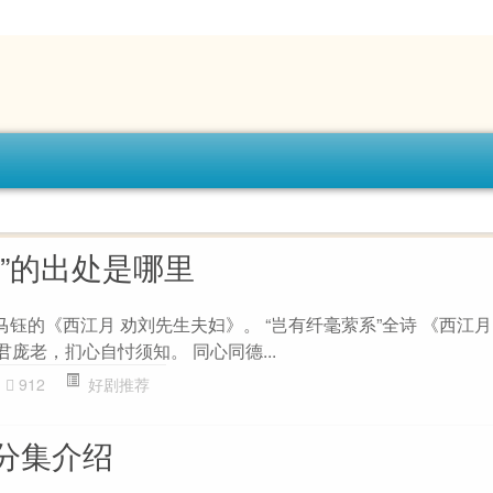
”的出处是哪里
马钰的《西江月 劝刘先生夫妇》。 “岂有纤毫萦系”全诗 《西江月
君庞老，扪心自忖须知。 同心同德...
912
好剧推荐
分集介绍