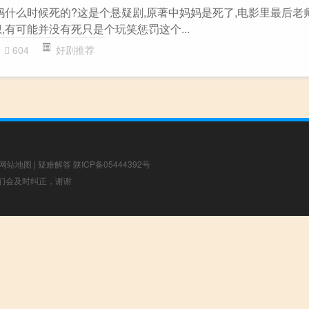
妈妈什么时候死的?这是个悬疑剧,原著中妈妈是死了,电影里最后老
,有可能并没有死只是个玩笑惩罚这个...
604
好剧推荐
网站地图
|
疑难解答
陕ICP备05444392号
，我们会及时纠正，谢谢