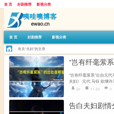
首 页
好剧推荐
影视分类
首 页
好剧推荐
影视分类
>
有关“夫妇”的文章
“岂有纤毫萦系
“岂有纤毫萦系”出自元代
夫妇》 元代 马钰 欲继许
jzr
11-22
0
告白夫妇剧情