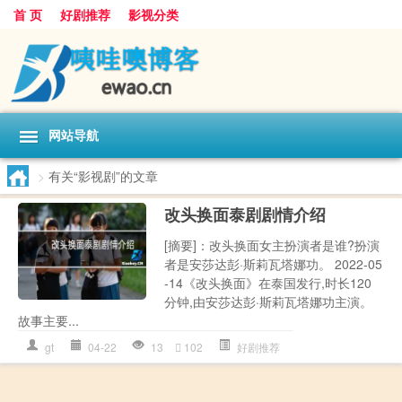
首 页
好剧推荐
影视分类
网站导航
>
有关“影视剧”的文章
改头换面泰剧剧情介绍
[摘要]：改头换面女主扮演者是谁?扮演
者是安莎达彭·斯莉瓦塔娜功。 2022-05
-14《改头换面》在泰国发行,时长120
分钟,由安莎达彭·斯莉瓦塔娜功主演。
故事主要...
gt
04-22
13
102
好剧推荐