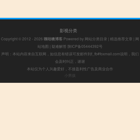
影视分类
Copyright © 2012 - 2026
咦哇噢博客
Powered by
网站分类目录
|
精选推荐文章
|
网
站地图
|
疑难解答
陕ICP备05444392号
声明：本站内容来自互联网，如信息有错误可发邮件到f_fb#foxmail.com说明，我们
会及时纠正，谢谢
本站仅为个人兴趣爱好，不接盈利性广告及商业合作
小男孩