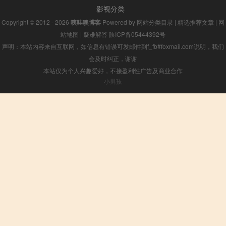
影视分类
Copyright © 2012 - 2026
咦哇噢博客
Powered by
网站分类目录
|
精选推荐文章
|
网
站地图
|
疑难解答
陕ICP备05444392号
声明：本站内容来自互联网，如信息有错误可发邮件到f_fb#foxmail.com说明，我们
会及时纠正，谢谢
本站仅为个人兴趣爱好，不接盈利性广告及商业合作
小男孩