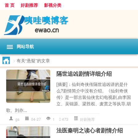
首 页
好剧推荐
影视分类
网站导航
>
有关“悬疑”的文章
隔世追凶剧情详细介绍
[摘要]：仙剑奇侠传隔世追凶讲的是什
么?剧情简介中没有介绍。《仙剑奇侠
传》是一部古装仙侠玄幻电视剧,由李国
立、吴锦源、梁胜权、麦贯之等执导,胡
歌、刘亦...
gs
04-27
1
473
好剧推荐
法医秦明之读心者剧情介绍