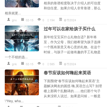
相亲的靠谱程度取决于介绍人的可信度
和信任度。如果介绍人非常靠谱，那么
相亲就更...
gnx
02-15
0
194
春节2024
过年可以在家给孩子买什么
新年给宝宝买什么礼物合适? 新年将
至，作为父母，我们都希望为孩子选择
一个既有新意又有心意的礼物。在这个
时候，与孩子一起做有趣的手工礼物是
一个不错的选...
gnk
02-15
0
585
春节2024
春节应该如何嗨起来英语
下面围绕“春节应该如何嗨起来英语”主
题解决网友的困惑 嗨,英语怎么写? 别理
楼上那两个乱翻译的……他们那个句子
从来没听人说过。如果是问候，一般是
\"Hey, wha...