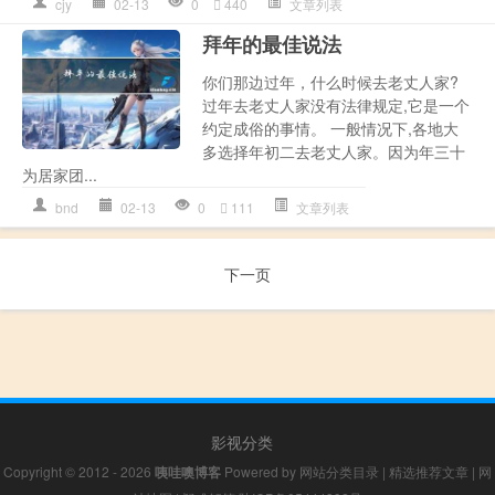
cjy
02-13
0
440
文章列表
拜年的最佳说法
你们那边过年，什么时候去老丈人家?
过年去老丈人家没有法律规定,它是一个
约定成俗的事情。 一般情况下,各地大
多选择年初二去老丈人家。因为年三十
为居家团...
bnd
02-13
0
111
文章列表
下一页
影视分类
Copyright © 2012 - 2026
咦哇噢博客
Powered by
网站分类目录
|
精选推荐文章
|
网