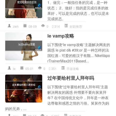
1、做完：一般指任务的完成，是一种
状态； 2、做好：指的是完成任务的效
果好，可以是完成的状态，也可以是未
完成状态。
zwh
08-09
0
314
好剧推荐
le vamp攻略
以下围绕“le vamp攻略”主题解决网友的
困惑 le piat d& #39;or 是一种怎样的法
国红酒 - 可爱的糙汉子有颗... NikeVapo
rTrainerMax2011Based...
le
05-01
0
351
手游攻略
过年要给村里人拜年吗
以下围绕“过年要给村里人拜年吗”主题
解决网友的困惑 外甥要不要向舅舅拜
年? 在中国传统文化中，拜年是一种表
达尊敬和感恩之情的习俗。舅舅作为妈
妈的兄弟，...