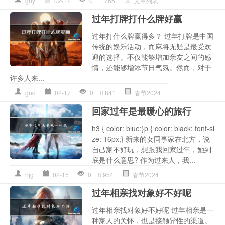
gny
02-17
0
765
文章列表
过年打牌打什么牌好赢
过年打什么牌赢得多？ 过年打牌是中国
传统的娱乐活动，而麻将无疑是最受欢
迎的选择。不仅能够增加亲友之间的感
情，还能够增添节日气氛。然而，对于
许多人来...
gnd
02-17
0
841
春节2024
回家过年是最暖心的旅行
h3 { color: blue;}p { color: black; font-si
ze: 16px;} 新来的女同事家在北方，说
自己家不好玩，想跟我回家过年，她到
底是什么意思? 作为过来人，我...
hjg
02-15
0
954
春节2024
过年相亲找对象好不好呢
过年相亲找对象好不好呢 过年相亲是一
种家人的关怀，也是接触异性的渠道。