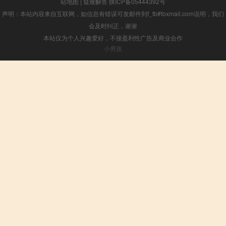
站地图
|
疑难解答
陕ICP备05444392号
声明：本站内容来自互联网，如信息有错误可发邮件到f_fb#foxmail.com说明，我们
会及时纠正，谢谢
本站仅为个人兴趣爱好，不接盈利性广告及商业合作
小男孩