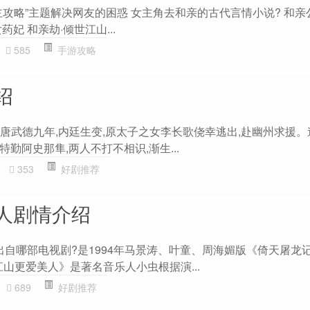
主攻略”主题解决网友的困惑 女主角去和亲的古代言情小说? 和亲
妃 和亲劫·倾世江山...
585
手游攻略
绍
?唐武德九年,内廷生变,原太子之女李长歌侥幸逃出,赴幽州求援。
勤阿史那隼,两人不打不相识,渐生...
353
好剧推荐
人剧情介绍
出自哪部电视剧?是1994年马景涛、叶童、周海媚版《倚天屠龙
江山更爱美人》是著名音乐人小虫根据演...
689
好剧推荐