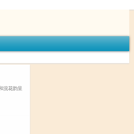
再和浣花韵呈