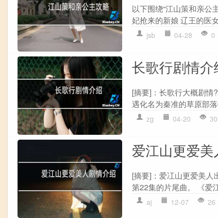
以下围绕“江山策和亲公
妃抢来的新娘 辽王的医女药
jsb
04-28
0
长歌行剧情介
[摘要]：长歌行大概剧情
遇化名为秦准的草原部落特
zg
04-20
30
爱江山更爱美
[摘要]：爱冮山更爱美人
第22集的片尾曲。 《爱
aj
12-07
26