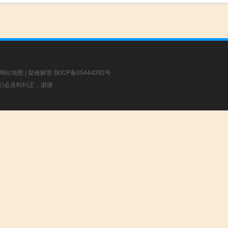
网站地图
|
疑难解答
陕ICP备05444392号
，我们会及时纠正，谢谢