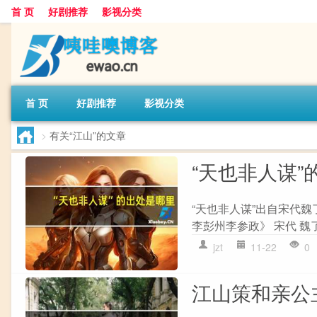
首 页
好剧推荐
影视分类
首 页
好剧推荐
影视分类
>
有关“江山”的文章
“天也非人谋”
“天也非人谋”出自宋代魏
李彭州李参政》 宋代 魏了
jzt
11-22
0
江山策和亲公