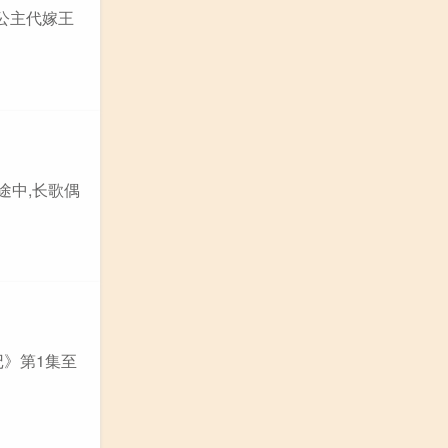
公主代嫁王
途中,长歌偶
记》第1集至