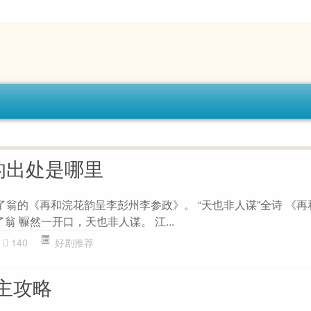
的出处是哪里
了翁的《再和浣花韵呈李彭州李参政》。 “天也非人谋”全诗 《
翁 冁然一开口，天也非人谋。 江...
140
好剧推荐
主攻略