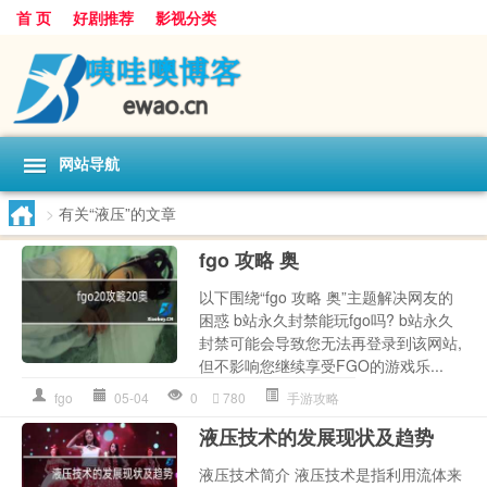
首 页
好剧推荐
影视分类
网站导航
>
有关“液压”的文章
fgo 攻略 奥
以下围绕“fgo 攻略 奥”主题解决网友的
困惑 b站永久封禁能玩fgo吗? b站永久
封禁可能会导致您无法再登录到该网站,
但不影响您继续享受FGO的游戏乐...
fgo
05-04
0
780
手游攻略
液压技术的发展现状及趋势
液压技术简介 液压技术是指利用流体来