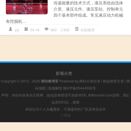
传递能量的技术方式，液压系统由流体
介质、液压元件、液压泵站、控制单元
四个基本部件组成。常见液压动力机械
有挖掘机...
yyj
04-16
963
892
好剧推荐
影视分类
Copyright © 2012 - 2026
咦哇噢博客
Powered by
网站分类目录
|
精选推荐文章
|
网
站地图
|
疑难解答
陕ICP备05444392号
声明：本站内容来自互联网，如信息有错误可发邮件到f_fb#foxmail.com说明，我们
会及时纠正，谢谢
本站仅为个人兴趣爱好，不接盈利性广告及商业合作
小男孩