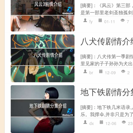
[摘要]：《风云》第三
是第一部里老剑圣独孤剑的
fy
01-11
7
八犬传剧情介
[摘要]：八犬传第一季剧
里见家的子子孙孙为犬出生
br
12-09
2
地下铁剧情分
[摘要]：地下铁几米语录
乐。我撑伞,并非只是为了
dx
12-06
23