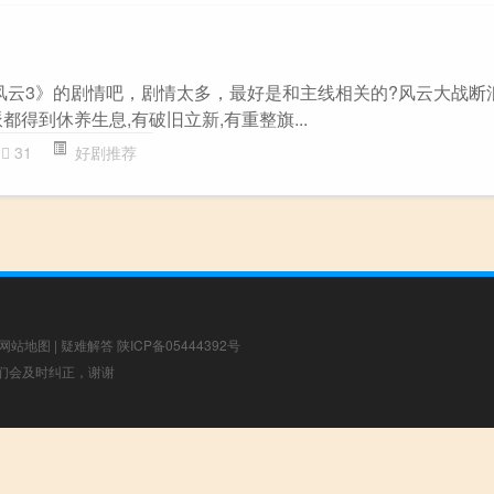
《风云3》的剧情吧，剧情太多，最好是和主线相关的?风云大战断
都得到休养生息,有破旧立新,有重整旗...
31
好剧推荐
网站地图
|
疑难解答
陕ICP备05444392号
，我们会及时纠正，谢谢