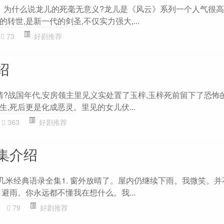
部，为什么说龙儿的死毫无意义?龙儿是《风云》系列一个人气很高
转世,是新一代的剑圣,不仅实力强大,...
73
好剧推荐
绍
情?战国年代,安房领主里见义实处置了玉梓,玉梓死前留下了恐怖
,死后更是化成恶灵。里见的女儿伏...
363
好剧推荐
集介绍
,几米经典语录全集1. 窗外放晴了。屋内仍继续下雨。我微笑。
避雨。你永远都不懂我在想什么。我...
79
好剧推荐