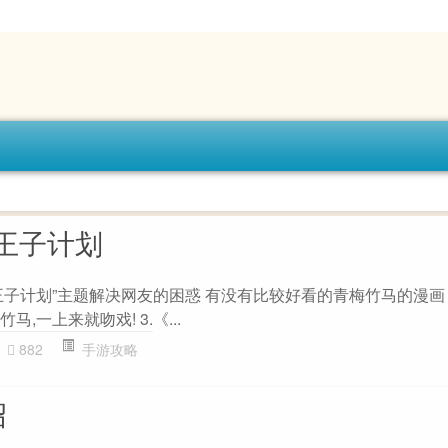
王子计划
王子计划”主题解决网友的困惑 有没有比较好看的青梅竹马的漫
马,一上来就吻戏! 3.《...
882
手游攻略
绍