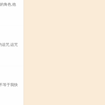
的角色,他
的诅咒,诅咒
并不等于我快