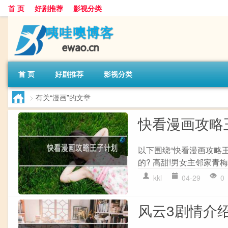
首 页
好剧推荐
影视分类
首 页
好剧推荐
影视分类
>
有关“漫画”的文章
快看漫画攻略
以下围绕“快看漫画攻略
的? 高甜!男女主邻家青梅竹
kkl
04-29
0
风云3剧情介