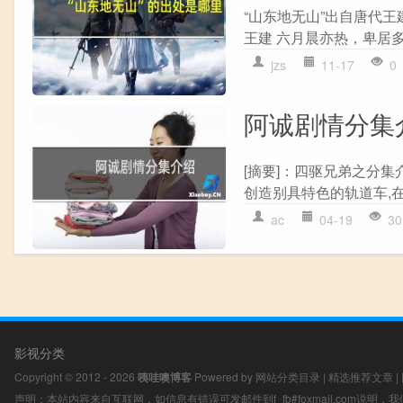
“山东地无山”出自唐代王
王建 六月晨亦热，卑居多
jzs
11-17
0
阿诚剧情分集
[摘要]：四驱兄弟之分
创造别具特色的轨道车,在
ac
04-19
30
影视分类
Copyright © 2012 - 2026
咦哇噢博客
Powered by
网站分类目录
|
精选推荐文章
|
声明：本站内容来自互联网，如信息有错误可发邮件到f_fb#foxmail.com说明