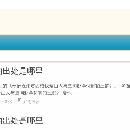
的出处是哪里
皎然的《奉酬袁使君西楼饯秦山人与昼同赴李侍御招三韵》。 “琴窗
山人与昼同赴李侍御招三韵》 唐代 ...
868
好剧推荐
的出处是哪里