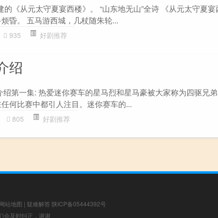
建的《从元太守夏宴西楼》。 “山东地无山”全诗 《从元太守夏宴
烦昏。 五马游西城，几杖随朱轮...
935
好剧推荐
介绍
集介绍第一集: 热爱迷你赛车的星马烈和星马豪被大家称为四驱兄
任何比赛中都引人注目。迷你赛车的...
805
好剧推荐
网站地图
|
疑难解答
陕ICP备05444392号
，我们会及时纠正，谢谢