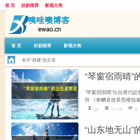
首 页
好剧推荐
影视分类
首 页
好剧推荐
影视分类
>
有关“西楼”的文章
“琴窗宿雨晴”
“琴窗宿雨晴”出自唐代
诗 《奉酬袁使君西楼饯秦
jzr
11-18
0
“山东地无山”