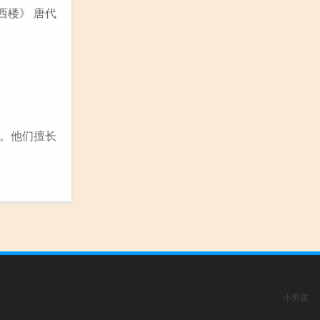
西楼》 唐代
弟。他们擅长
小男孩