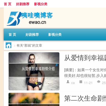
首 页
好剧推荐
影视分类
首 页
好剧推荐
影视分类
>
有关“那就”的文章
从爱情到幸福
[摘要]：如果一个女生
很美好,却也很短暂,步入婚
ca
11-21
25
第二次生命剧