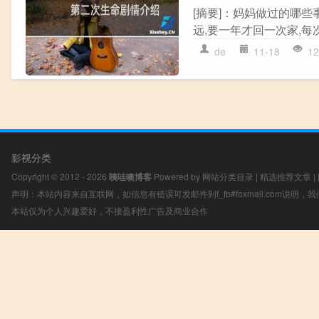
[摘要]：妈妈做过的哪
远,要一年才回一次家,每次
de
11-18
12
影视分类
Copyright © 2012 - 2026
咦哇噢博客
Powered by
网站分类目录
|
精选推荐文章
|
声明：本站内容来自互联网，如信息有错误可发邮件到f_fb#foxmail.com说明
本站仅为个人兴趣爱好，不接盈利性广告及商业合作