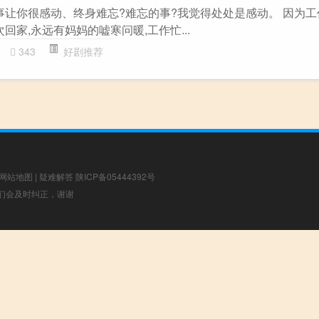
些事让你很感动、终身难忘?难忘的事?我觉得处处是感动。 因为
回家,永远有妈妈的嘘寒问暖,工作忙...
343
好剧推荐
网站地图
|
疑难解答
陕ICP备05444392号
，我们会及时纠正，谢谢