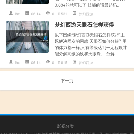
3.68+的就可以了,技能的话最起码...
lhx
06-14
0
531
梦幻西游
梦幻西游天眼石怎样获得
以下围绕“梦幻西游天眼石怎样获得”主
题解决网友的困惑 天眼石如何分解? 用
的体力都一样,只有等级达到一定程度才
能分解高级的铁和天眼珠。 分解...
lhx
06-14
0
815
梦幻西游
下一页
影视分类
Copyright © 2012 - 2026
Powered by
网站分类目录
|
精选推荐文章
|
网