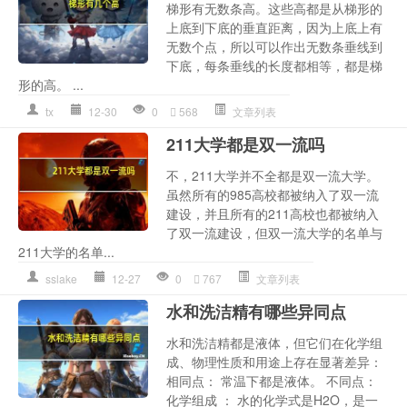
梯形有无数条高。这些高都是从梯形的
上底到下底的垂直距离，因为上底上有
无数个点，所以可以作出无数条垂线到
下底，每条垂线的长度都相等，都是梯
形的高。 ...
tx
12-30
0
568
文章列表
211大学都是双一流吗
不，211大学并不全都是双一流大学。
虽然所有的985高校都被纳入了双一流
建设，并且所有的211高校也都被纳入
了双一流建设，但双一流大学的名单与
211大学的名单...
sslake
12-27
0
767
文章列表
水和洗洁精有哪些异同点
水和洗洁精都是液体，但它们在化学组
成、物理性质和用途上存在显著差异：
相同点： 常温下都是液体。 不同点：
化学组成 ： 水的化学式是H2O，是一