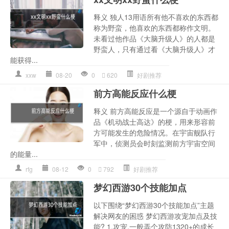
释义 独人13用语所有他不喜欢的东西都
称为野蛮，他喜欢的东西都称作文明。
未看过他作品《大脑升级人》的人都是
野蛮人，只有通过看《大脑升级人》才
能获得...
xxw
08-20
0
620
好剧推荐
前方高能反应什么梗
释义 前方高能反应是一个源自于动画作
品《机动战士高达》的梗，用来形容前
方可能发生的危险情况。在宇宙舰队行
军中，侦测员会时刻监测前方宇宙空间
的能量...
rfg
08-12
0
792
好剧推荐
梦幻西游30个技能加点
以下围绕“梦幻西游30个技能加点”主题
解决网友的困惑 梦幻西游攻宠加点及技
能? 1.攻宠,一般弄个攻防1320+的成长