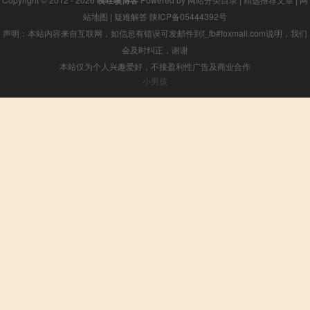
咦哇噢博客
站地图
|
疑难解答
陕ICP备05444392号
声明：本站内容来自互联网，如信息有错误可发邮件到f_fb#foxmail.com说明，我们
会及时纠正，谢谢
本站仅为个人兴趣爱好，不接盈利性广告及商业合作
小男孩