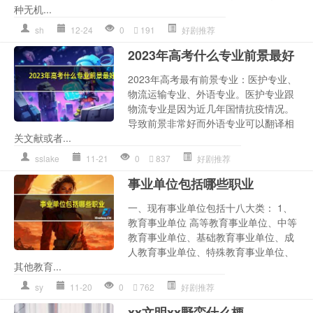
种无机...
sh
12-24
0
191
好剧推荐
2023年高考什么专业前景最好
2023年高考最有前景专业：医护专业、
物流运输专业、外语专业。医护专业跟
物流专业是因为近几年国情抗疫情况。
导致前景非常好而外语专业可以翻译相
关文献或者...
sslake
11-21
0
837
好剧推荐
事业单位包括哪些职业
一、现有事业单位包括十八大类： 1、
教育事业单位 高等教育事业单位、中等
教育事业单位、基础教育事业单位、成
人教育事业单位、特殊教育事业单位、
其他教育...
sy
11-20
0
762
好剧推荐
xx文明xx野蛮什么梗