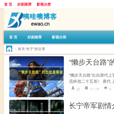
首 页
好剧推荐
影视分类
首 页
好剧推荐
影视分类
>
有关“长宁”的文章
“懒步天台路”
“懒步天台路”出自唐代上
流杯池二十五首》 唐代 
jzl
11-19
0
长宁帝军剧情