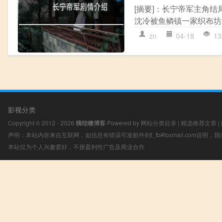
[摘要]：长宁帝军主角结
沈冷被鱼鳞镇一家织布坊老
zn
04-18
13
影视分类
Copyright © 2012 - 2026
咦哇噢博客
Powered by
网站分类目录
|
精选推荐文章
|
声明：本站内容来自互联网，如信息有错误可发邮件到f_fb#foxmail.com说明
本站仅为个人兴趣爱好，不接盈利性广告及商业合作