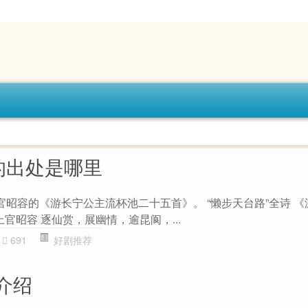
的出处是哪里
官昭容的《游长宁公主流杯池二十五首》。 “懒步天台路”全诗 
上官昭容 逐仙赏，展幽情，逾昆阆，...
691
好剧推荐
介绍