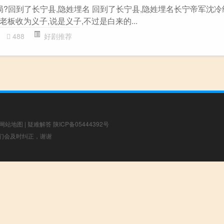
局?回到了长宁县,隐姓埋名 回到了长宁县,隐姓埋名长宁帝军沈冷
板收为义子,说是义子,不过是白来的...
488
好剧推荐
网站地图
|
疑难解答
陕ICP备05444392号
，我们会及时纠正，谢谢